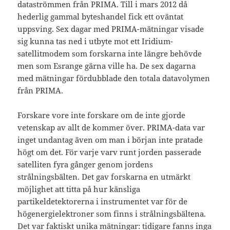
dataströmmen från PRIMA. Till i mars 2012 då
hederlig gammal byteshandel fick ett oväntat
uppsving. Sex dagar med PRIMA-mätningar visade
sig kunna tas ned i utbyte mot ett Iridium-
satellitmodem som forskarna inte längre behövde
men som Esrange gärna ville ha. De sex dagarna
med mätningar fördubblade den totala datavolymen
från PRIMA.
Forskare vore inte forskare om de inte gjorde
vetenskap av allt de kommer över. PRIMA-data var
inget undantag även om man i början inte pratade
högt om det. För varje varv runt jorden passerade
satelliten fyra gånger genom jordens
strålningsbälten. Det gav forskarna en utmärkt
möjlighet att titta på hur känsliga
partikeldetektorerna i instrumentet var för de
högenergielektroner som finns i strålningsbältena.
Det var faktiskt unika mätningar: tidigare fanns inga