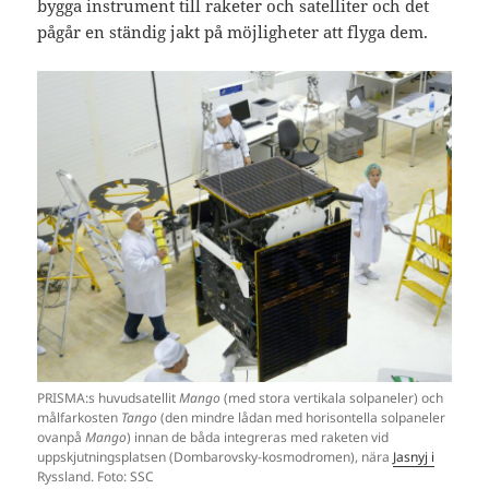
bygga instrument till raketer och satelliter och det
pågår en ständig jakt på möjligheter att flyga dem.
PRISMA:s huvudsatellit
Mango
(med stora vertikala solpaneler) och
målfarkosten
Tango
(den mindre lådan med horisontella solpaneler
ovanpå
Mango
) innan de båda integreras med raketen vid
uppskjutningsplatsen (Dombarovsky-kosmodromen), nära
Jasnyj i
Ryssland. Foto: SSC