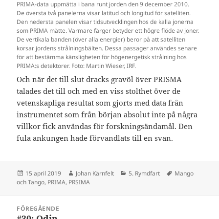
PRIMA-data uppmätta i bana runt jorden den 9 december 2010.
De översta två panelerna visar latitud och longitud för satelliten.
Den nedersta panelen visar tidsutvecklingen hos de kalla jonerna
som PRIMA mätte. Varmare färger betyder ett högre flöde av joner.
De vertikala banden (över alla energier) beror på att satelliten
korsar jordens strålningsbälten. Dessa passager användes senare
för att bestämma känsligheten för högenergetisk strålning hos
PRIMA:s detektorer. Foto: Martin Wieser, IRF.
Och när det till slut dracks gravöl över PRISMA
talades det till och med en viss stolthet över de
vetenskapliga resultat som gjorts med data från
instrumentet som från början absolut inte på några
villkor fick användas för forskningsändamål. Den
fula ankungen hade förvandlats till en svan.
Postat
Författare
Kategorier
Taggar
15 april 2019
Johan Kärnfelt
5. Rymdfart
Mango
och Tango
,
PRIMA
,
PRSIMA
Inläggsnavigering
FÖREGÅENDE
#30: Odin
Föregående