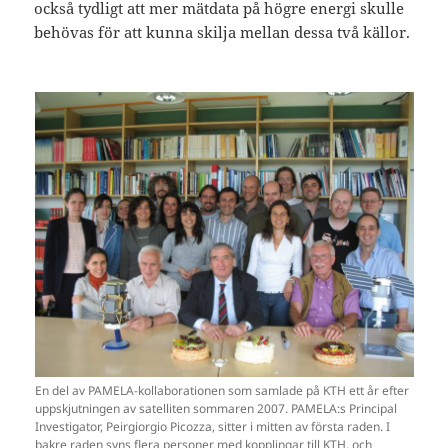
också tydligt att mer mätdata på högre energi skulle
behövas för att kunna skilja mellan dessa två källor.
En del av PAMELA-kollaborationen som samlade på KTH ett år efter
uppskjutningen av satelliten sommaren 2007. PAMELA:s Principal
Investigator, Peirgiorgio Picozza, sitter i mitten av första raden. I
bakre raden syns flera personer med kopplingar till KTH, och