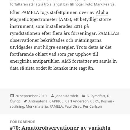
författaren står i grå tröja längst bak till höger. Foto: Mark Pearce.
Efter PAMELA togs stafettpinnen över av
Alpha
Magnetic Spectrometer
(AMS), ett betydligt större
instrument, som installerades 2011 på
rymdstationen efter flera års förseningar. PAMELA:s
observationer bekräftades och mätningarna
utvidgades mot högre energier. Trots detta är det
fortfarande oklart vad som ger upphov till
energirika antipartiklar. AMS fortsätter att samla in
data så sista ordet är kanske inte sagt än.
Postat
Författare
Kategorier
20 september 2019
Johan Kärnfelt
5. Rymdfart
,
6.
Taggar
Övrigt
Antimateria
,
CAPRICE
,
Carl Anderson
,
CERN
,
Kosmisk
strålning
,
Mörk materia
,
PAMELA
,
Paul Dirac
,
Per Carlson
Inläggsnavigering
FÖREGÅENDE
#70: Amatörobservationer av variabla
Föregående