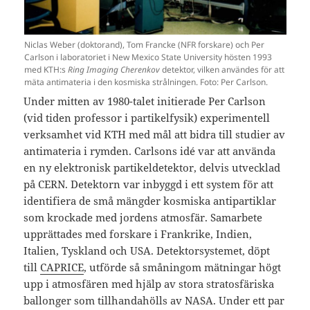
Niclas Weber (doktorand), Tom Francke (NFR forskare) och Per
Carlson i laboratoriet i New Mexico State University hösten 1993
med KTH:s
Ring Imaging Cherenkov
detektor, vilken användes för att
mäta antimateria i den kosmiska strålningen. Foto: Per Carlson.
Under mitten av 1980-talet initierade Per Carlson
(vid tiden professor i partikelfysik) experimentell
verksamhet vid KTH med mål att bidra till studier av
antimateria i rymden. Carlsons idé var att använda
en ny elektronisk partikeldetektor, delvis utvecklad
på CERN. Detektorn var inbyggd i ett system för att
identifiera de små mängder kosmiska antipartiklar
som krockade med jordens atmosfär. Samarbete
upprättades med forskare i Frankrike, Indien,
Italien, Tyskland och USA. Detektorsystemet, döpt
till
CAPRICE
, utförde så småningom mätningar högt
upp i atmosfären med hjälp av stora stratosfäriska
ballonger som tillhandahölls av NASA. Under ett par