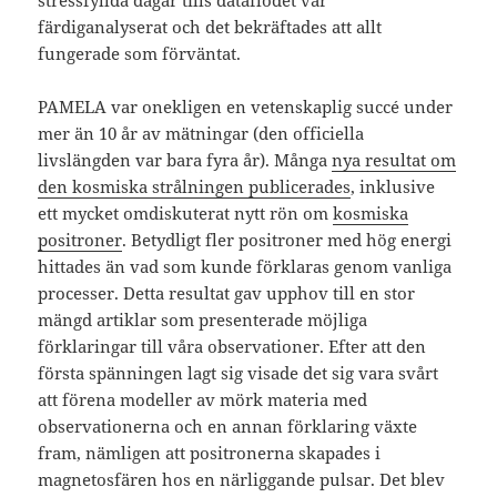
stressfyllda dagar tills dataflödet var
färdiganalyserat och det bekräftades att allt
fungerade som förväntat.
PAMELA var onekligen en vetenskaplig succé under
mer än 10 år av mätningar (den officiella
livslängden var bara fyra år). Många
nya resultat om
den kosmiska strålningen publicerades
, inklusive
ett mycket omdiskuterat nytt rön om
kosmiska
positroner
. Betydligt fler positroner med hög energi
hittades än vad som kunde förklaras genom vanliga
processer. Detta resultat gav upphov till en stor
mängd artiklar som presenterade möjliga
förklaringar till våra observationer. Efter att den
första spänningen lagt sig visade det sig vara svårt
att förena modeller av mörk materia med
observationerna och en annan förklaring växte
fram, nämligen att positronerna skapades i
magnetosfären hos en närliggande pulsar. Det blev