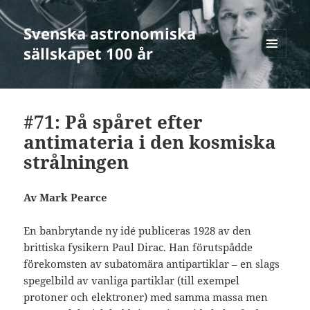
Svenska astronomiska
sällskapet 100 år
MENY
OCH
WIDGETS
#71: På spåret efter
antimateria i den kosmiska
strålningen
Av Mark Pearce
En banbrytande ny idé publiceras 1928 av den
brittiska fysikern Paul Dirac. Han förutspådde
förekomsten av subatomära antipartiklar – en slags
spegelbild av vanliga partiklar (till exempel
protoner och elektroner) med samma massa men