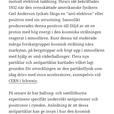
motsatt elektrisk laddning. Diracs idé bekräftades
1932 när den svenskättade amerikanske fysikern
Carl Anderson lyckats fånga en ”anti-elektron” eller
positron med sin utrustning. Sannolikt
producerades denna positron till följd av att en
proton med hög energi i den kosmiska strålningen
reagerar i atmosfären. Runt denna tid studerade
många forskargrupper kosmisk strålning nära
markytan, på bergstoppar och högt upp i atmosfären
med hjälp av små väderballonger. Flera nya
partiklar och antipartiklar kartlades vilket lagt
grunden för utvecklingen av den partikelfysik som
idag drivs med stora acceleratorer, exempelvis vid
CERN i Schweiz
.
På senare år har ballong- och satellitburna
experiment specifikt undersökt antiprotoner och
positroner i rymden. Anledning är att dessa
antipartiklar kan ge insyn i hur den kosmisk