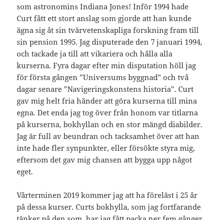
som astronomins Indiana Jones! Inför 1994 hade
Curt fått ett stort anslag som gjorde att han kunde
ägna sig åt sin tvärvetenskapliga forskning fram till
sin pension 1995. Jag disputerade den 7 januari 1994,
och tackade ja till att vikariera och hålla alla
kurserna. Fyra dagar efter min disputation höll jag
för första gången ”Universums byggnad” och två
dagar senare ”Navigeringskonstens historia”. Curt
gav mig helt fria händer att göra kurserna till mina
egna. Det enda jag tog över från honom var titlarna
på kurserna, bokhyllan och en stor mängd diabilder.
Jag är full av beundran och tacksamhet över att han
inte hade fler synpunkter, eller försökte styra mig,
eftersom det gav mig chansen att bygga upp något
eget.
Vårterminen 2019 kommer jag att ha föreläst i 25 år
på dessa kurser. Curts bokhylla, som jag fortfarande
tänker på den som, har jag fått packa ner fem gånger