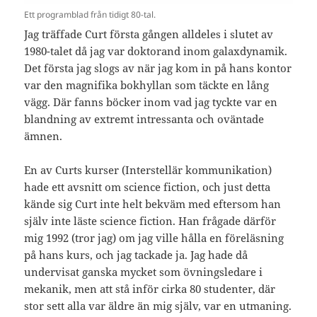
Ett programblad från tidigt 80-tal.
Jag träffade Curt första gången alldeles i slutet av
1980-talet då jag var doktorand inom galaxdynamik.
Det första jag slogs av när jag kom in på hans kontor
var den magnifika bokhyllan som täckte en lång
vägg. Där fanns böcker inom vad jag tyckte var en
blandning av extremt intressanta och oväntade
ämnen.
En av Curts kurser (Interstellär kommunikation)
hade ett avsnitt om science fiction, och just detta
kände sig Curt inte helt bekväm med eftersom han
själv inte läste science fiction. Han frågade därför
mig 1992 (tror jag) om jag ville hålla en föreläsning
på hans kurs, och jag tackade ja. Jag hade då
undervisat ganska mycket som övningsledare i
mekanik, men att stå inför cirka 80 studenter, där
stor sett alla var äldre än mig själv, var en utmaning.