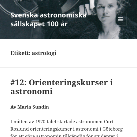
Svenska astronomiska
sällskapet 100 år
MENY
OCH
WIDGETS
Etikett:
astrologi
#12: Orienteringskurser i
astronomi
Av Maria Sundin
I mitten av 1970-talet startade astronomen Curt
Roslund orienteringskurser i astronomi i Göteborg
för att göra astronomin tillgänglig för studenter i