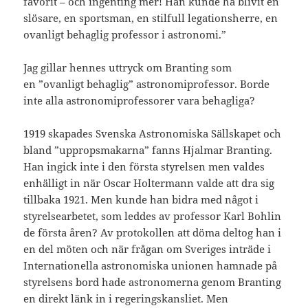
favorit – och ingenting mer! Han kunde ha blivit en
slösare, en sportsman, en stilfull legationsherre, en
ovanligt behaglig professor i astronomi.”
Jag gillar hennes uttryck om Branting som
en ”ovanligt behaglig” astronomiprofessor. Borde
inte alla astronomiprofessorer vara behagliga?
1919 skapades Svenska Astronomiska Sällskapet och
bland ”uppropsmakarna” fanns Hjalmar Branting.
Han ingick inte i den första styrelsen men valdes
enhälligt in när Oscar Holtermann valde att dra sig
tillbaka 1921. Men kunde han bidra med något i
styrelsearbetet, som leddes av professor Karl Bohlin
de första åren? Av protokollen att döma deltog han i
en del möten och när frågan om Sveriges inträde i
Internationella astronomiska unionen hamnade på
styrelsens bord hade astronomerna genom Branting
en direkt länk in i regeringskansliet. Men