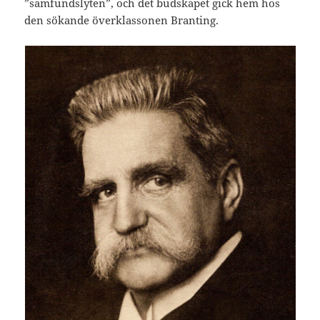
”samfundslyten”, och det budskapet gick hem hos
den sökande överklassonen Branting.