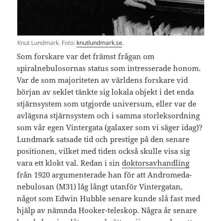
Knut Lundmark. Foto:
knutlundmark.se
.
Som forskare var det främst frågan om
spiralnebulosornas status som intresserade honom.
Var de som majoriteten av världens forskare vid
början av seklet tänkte sig lokala objekt i det enda
stjärnsystem som utgjorde universum, eller var de
avlägsna stjärnsystem och i samma storleksordning
som vår egen Vintergata (galaxer som vi säger idag)?
Lundmark satsade tid och prestige på den senare
positionen, vilket med tiden också skulle visa sig
vara ett klokt val. Redan i sin
doktorsavhandling
från 1920 argumenterade han för att Andromeda-
nebulosan (M31) låg långt utanför Vintergatan,
något som Edwin Hubble senare kunde slå fast med
hjälp av nämnda Hooker-teleskop. Några år senare