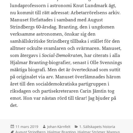
lundaprofessorn i astronomi Knut Lundmark ägt,
nu kommit till rätt adressat: Arbetarrörelsens arkiv.
Manuset författades i samband med August
Strindbergs 60-årsdag. Branting, den i ungdomen
verksamme astronomen, önskar sig den
samhällskritiske Strindberg tillbaka i stället för den
alltmer ockulte svamlaren och svärmaren. Manuset,
som återgavs i
Social-Demokraten
, har citerats i alla
Hjalmar Branting-biografier, senast i Olle Svennings
mäktiga biografi. Men det är övertecknad som suttit
på originalet via arv. Manuset överlämnades härom
året till den socialdemokratiska partigruppen i
riksdagen och partisekreteraren Carin Jämtin tog
emot. Hon var nästan rörd till tårar! Jag bjuder på
det.
Postat
Författare
Kategorier
11 mars 2019
Johan Kärnfelt
1. Sällskapets historia
Taggar
August Strindberg
,
Hjalmar Branting
,
Hjalmar Strömer
,
Magnus