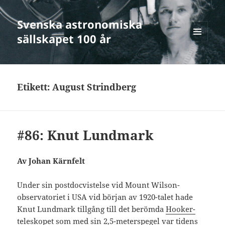
Svenska astronomiska
sällskapet 100 år
MENY
OCH
WIDGETS
Etikett:
August Strindberg
#86: Knut Lundmark
Av Johan Kärnfelt
Under sin postdocvistelse vid Mount Wilson-
observatoriet i USA vid början av 1920-talet hade
Knut Lundmark tillgång till det berömda
Hooker-
teleskopet
som med sin 2,5-meterspegel var tidens