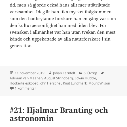
tid, men så gjorde också hans allt mer utåtriktade
verksamhet. Idag är han lika mycket ihågkommen
som den banbrytande forskare han en gång var som
den kulturpersonlighet han med tiden blev. För
svensken i allmänhet var han utan tvekan den mest
kände och uppskattade av alla naturforskare i sin
generation.
Postat
Författare
Kategorier
Taggar
11 november 2019
Johan Kärnfelt
6. Övrigt
Adriaan van Maanen
,
August Strindberg
,
Edwin Hubble
,
Hookerteleskopet
,
John Herschel
,
Knut Lundmark
,
Mount Wilson
till #86: Knut Lundmark
1 kommentar
#21: Hjalmar Branting och
astronomin