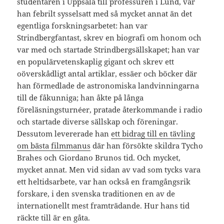
studentåren i Uppsala till professuren i Lund, var
han febrilt sysselsatt med så mycket annat än det
egentliga forskningsarbetet: han var
Strindbergfantast, skrev en biografi om honom och
var med och startade Strindbergsällskapet; han var
en populärvetenskaplig gigant och skrev ett
oöverskådligt antal artiklar, essäer och böcker där
han förmedlade de astronomiska landvinningarna
till de fåkunniga; han åkte på långa
föreläsningsturnéer, pratade återkommande i radio
och startade diverse sällskap och föreningar.
Dessutom levererade han
ett bidrag till en tävling
om bästa filmmanus
där han försökte skildra Tycho
Brahes och Giordano Brunos tid. Och mycket,
mycket annat. Men vid sidan av vad som tycks vara
ett heltidsarbete, var han också en framgångsrik
forskare, i den svenska traditionen en av de
internationellt mest framträdande. Hur hans tid
räckte till är en gåta.