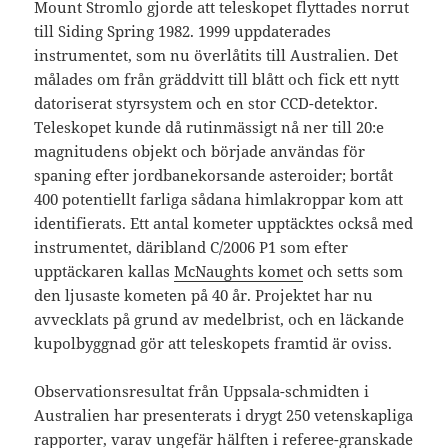
Mount Stromlo gjorde att teleskopet flyttades norrut
till Siding Spring 1982. 1999 uppdaterades
instrumentet, som nu överlåtits till Australien. Det
målades om från gräddvitt till blått och fick ett nytt
datoriserat styrsystem och en stor CCD-detektor.
Teleskopet kunde då rutinmässigt nå ner till 20:e
magnitudens objekt och började användas för
spaning efter jordbanekorsande asteroider; bortåt
400 potentiellt farliga sådana himlakroppar kom att
identifierats. Ett antal kometer upptäcktes också med
instrumentet, däribland C/2006 P1 som efter
upptäckaren kallas
McNaughts komet
och setts som
den ljusaste kometen på 40 år. Projektet har nu
avvecklats på grund av medelbrist, och en läckande
kupolbyggnad gör att teleskopets framtid är oviss.
Observationsresultat från Uppsala-schmidten i
Australien har presenterats i drygt 250 vetenskapliga
rapporter, varav ungefär hälften i referee-granskade