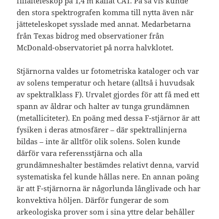
filialteleskop på 1,4 m kallat CAT. På så vis kunde
den stora spektrografen komma till nytta även när
jätteteleskopet sysslade med annat. Medarbetarna
från Texas bidrog med observationer från
McDonald-observatoriet på norra halvklotet.
Stjärnorna valdes ur fotometriska kataloger och var
av solens temperatur och hetare (alltså i huvudsak
av spektralklass F). Urvalet gjordes för att få med ett
spann av åldrar och halter av tunga grundämnen
(metalliciteter). En poäng med dessa F-stjärnor är att
fysiken i deras atmosfärer – där spektrallinjerna
bildas – inte är alltför olik solens. Solen kunde
därför vara referensstjärna och alla
grundämneshalter bestämdes relativt denna, varvid
systematiska fel kunde hållas nere. En annan poäng
är att F-stjärnorna är någorlunda långlivade och har
konvektiva höljen. Därför fungerar de som
arkeologiska prover som i sina yttre delar behåller