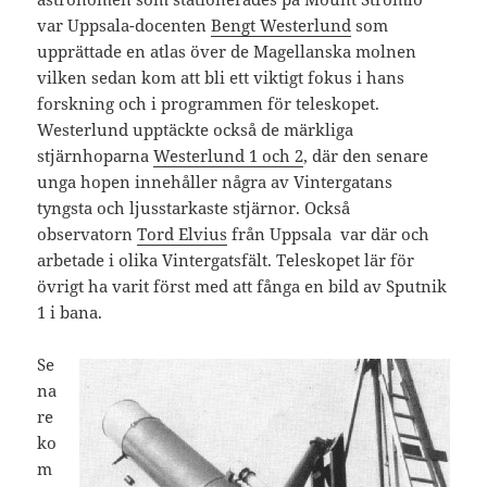
var Uppsala-docenten
Bengt Westerlund
som
upprättade en atlas över de Magellanska molnen
vilken sedan kom att bli ett viktigt fokus i hans
forskning och i programmen för teleskopet.
Westerlund upptäckte också de märkliga
stjärnhoparna
Westerlund 1 och 2
, där den senare
unga hopen innehåller några av Vintergatans
tyngsta och ljusstarkaste stjärnor. Också
observatorn
Tord Elvius
från Uppsala var där och
arbetade i olika Vintergatsfält. Teleskopet lär för
övrigt ha varit först med att fånga en bild av Sputnik
1 i bana.
Se
na
re
ko
m