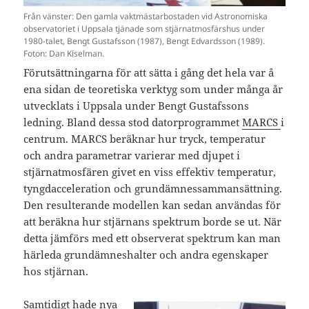
Från vänster: Den gamla vaktmästarbostaden vid Astronomiska
observatoriet i Uppsala tjänade som stjärnatmosfärshus under
1980-talet, Bengt Gustafsson (1987), Bengt Edvardsson (1989).
Foton: Dan Kiselman.
Förutsättningarna för att sätta i gång det hela var å
ena sidan de teoretiska verktyg som under många år
utvecklats i Uppsala under Bengt Gustafssons
ledning. Bland dessa stod datorprogrammet
MARCS
i
centrum. MARCS beräknar hur tryck, temperatur
och andra parametrar varierar med djupet i
stjärnatmosfären givet en viss effektiv temperatur,
tyngdacceleration och grundämnessammansättning.
Den resulterande modellen kan sedan användas för
att beräkna hur stjärnans spektrum borde se ut. När
detta jämförs med ett observerat spektrum kan man
härleda grundämneshalter och andra egenskaper
hos stjärnan.
Samtidigt hade nya