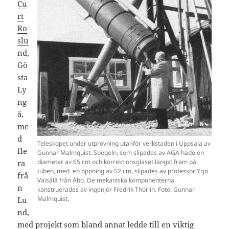
Cu
rt
Ro
slu
nd
,
Gö
sta
Ly
ng
å,
me
d
Teleskopet under utprövning utanför verkstaden i Uppsala av
fle
Gunnar Malmquist. Spegeln, som slipades av AGA hade en
diameter av 65 cm och korrektionsglaset längst fram på
ra
tuben, med en öppning av 52 cm, slipades av professor Yrjö
frå
Väisälä från Åbo. De mekaniska komponenterna
n
konstruerades av ingenjör Fredrik Thorlin. Foto: Gunnar
Malmquist.
Lu
nd,
med projekt som bland annat ledde till en viktig