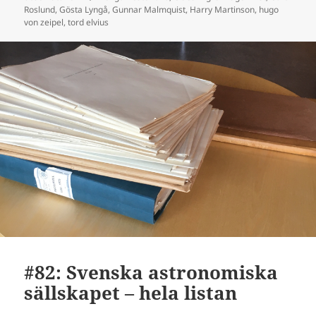
Roslund
,
Gösta Lyngå
,
Gunnar Malmquist
,
Harry Martinson
,
hugo
von zeipel
,
tord elvius
#82: Svenska astronomiska
sällskapet – hela listan