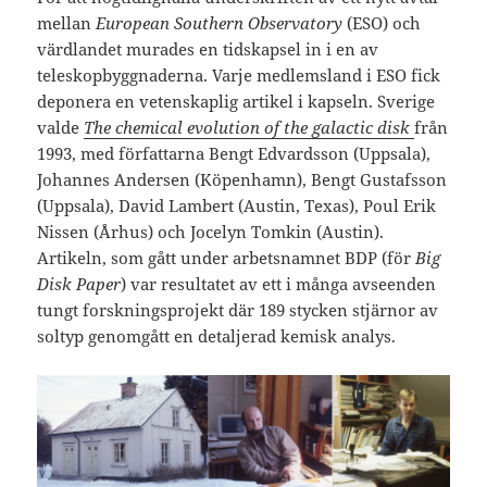
mellan
European Southern Observatory
(ESO) och
värdlandet murades en tidskapsel in i en av
teleskopbyggnaderna. Varje medlemsland i ESO fick
deponera en vetenskaplig artikel i kapseln. Sverige
valde
The chemical evolution of the galactic disk
från
1993, med författarna Bengt Edvardsson (Uppsala),
Johannes Andersen (Köpenhamn), Bengt Gustafsson
(Uppsala), David Lambert (Austin, Texas), Poul Erik
Nissen (Århus) och Jocelyn Tomkin (Austin).
Artikeln, som gått under arbetsnamnet BDP (för
Big
Disk Paper
) var resultatet av ett i många avseenden
tungt forskningsprojekt där 189 stycken stjärnor av
soltyp genomgått en detaljerad kemisk analys.