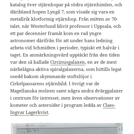
katalog över stjärnhopar på södra stjärnhimlen, och
däribland hopen Lyngå 7, som visade sig vara en
metallrik klotformig stjärnhop. Från mitten av 70-
talet, när Westerlund blivit professor i Uppsala, och
ett par decennier framåt kom en rad yngre
astronomer därifrån för att under hans ledning
arbeta vid Schmidten i perioder, typiskt ett halvår i
taget. En anmärkningsvärd upptäckt från den tiden
var den så kallade
Circinusgalaxen
, en av de mest
närbelägna aktiva spiralgalaxerna, som hittills legat
osedd bakom skymmande stoftslöjor i
Cirkelpassarens stjärnbild. I övrigt var de
Magellanska molnen samt några andra dvärggalaxer
i centrum för intresset, men även observationer av
kometer och asteroider i program ledda av
Claes-
Ingvar Lagerkvist
.