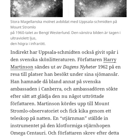
Stora Magellanska molnet avbildat med Uppsala-schmidten på
Mount Stromlo
på 1960-talet av Bengt Westerlund. Den vänstra bilden är tagen i
ultraviolett ljus,
den högra i infrarött.
Indirekt har Uppsala-schmidten också givit spår i
den svenska skönlitteraturen. Författaren
Harry
Martinson
sändes ut av
Dagens Nyheter
1962 på en
resa till platser han besökt under sina sjömansår.
Han hamnade då bland annat på svenska
ambassaden i Canberra, och ambassadören sökte
efter sätt att glädja den nu något uttröttade
författaren. Martinson kördes upp till Mount
Stromlo-observatoriet och fick kika genom ett
teleskop på natten. En “stjärnman” ställde in
instrumentet på den klotformiga stjärnhopen
Omega Centauri. Och författaren skrev efter detta