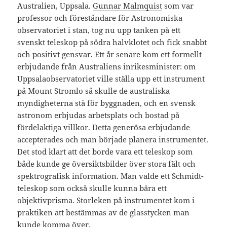
Australien, Uppsala.
Gunnar Malmquist
som var
professor och föreståndare för Astronomiska
observatoriet i stan, tog nu upp tanken på ett
svenskt teleskop på södra halvklotet och fick snabbt
och positivt gensvar. Ett år senare kom ett formellt
erbjudande från Australiens inrikesminister: om
Uppsalaobservatoriet ville ställa upp ett instrument
på Mount Stromlo så skulle de australiska
myndigheterna stå för byggnaden, och en svensk
astronom erbjudas arbetsplats och bostad på
fördelaktiga villkor. Detta generösa erbjudande
accepterades och man började planera instrumentet.
Det stod klart att det borde vara ett teleskop som
både kunde ge översiktsbilder över stora fält och
spektrografisk information. Man valde ett Schmidt-
teleskop som också skulle kunna bära ett
objektivprisma. Storleken på instrumentet kom i
praktiken att bestämmas av de glasstycken man
kunde komma över.