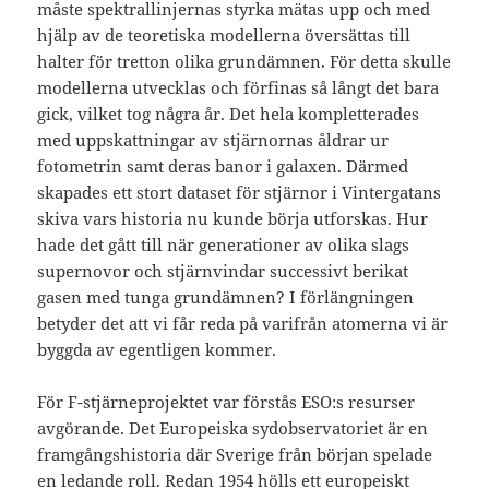
måste spektrallinjernas styrka mätas upp och med
hjälp av de teoretiska modellerna översättas till
halter för tretton olika grundämnen. För detta skulle
modellerna utvecklas och förfinas så långt det bara
gick, vilket tog några år. Det hela kompletterades
med uppskattningar av stjärnornas åldrar ur
fotometrin samt deras banor i galaxen. Därmed
skapades ett stort dataset för stjärnor i Vintergatans
skiva vars historia nu kunde börja utforskas. Hur
hade det gått till när generationer av olika slags
supernovor och stjärnvindar successivt berikat
gasen med tunga grundämnen? I förlängningen
betyder det att vi får reda på varifrån atomerna vi är
byggda av egentligen kommer.
För F-stjärneprojektet var förstås ESO:s resurser
avgörande. Det Europeiska sydobservatoriet är en
framgångshistoria där Sverige från början spelade
en ledande roll. Redan 1954 hölls ett europeiskt