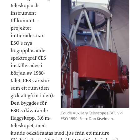
teleskop och
instrument
tillkommit –
projektet
initierades när
ESO:s nya
högupplösande
spektrograf CES
installerades i
början av 1980-
talet. CES var stor
som ett rum (den
gick att gå in i den).
Den byggdes för
ESO:s dåvarande
Coudé Auxiliary Telescope (CAT) vid
flaggskepp, 3,6 m-
ESO 1990. Foto: Dan Kiselman.
teleskopet, men
kunde också matas med ljus från ett mindre