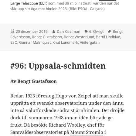
Large Telescope (ELT)
som med 39 m blir störst i världen när det
slår upp sitt öga mot himlen 2025. (Bild: ESO/L. Calçada)
Postat
Författare
Kategorier
Taggar
20 december 2019
Dan Kiselman
6. Övrigt
Bengt
Edvardsson
,
Bengt Gustafsson
,
Bengt Westerlund
,
Bertil Lindblad
,
ESO
,
Gunnar Malmquist
,
Knut Lundmark
,
Vintergatan
#96: Uppsala-schmidten
Av Bengt Gustafsson
Redan 1923 föreslog
Hugo von Zeipel
att man skulle
upprätta ett svenskt observatorium under den ännu
inte så välutforskade södra stjärnhimlen. Det dröjde
dock till sommaren 1948 innan idén började ge
frukt. Då besökte Richard Woolley, chef för
Samväldesobservatoriet på
Mount Stromlo
i