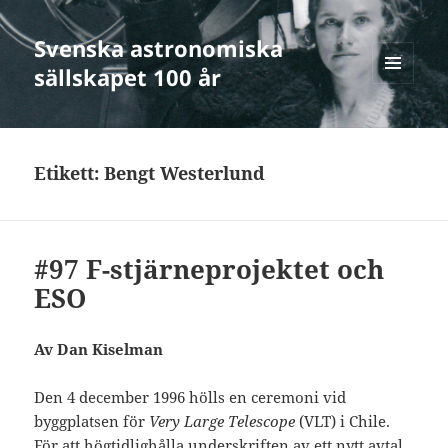
Svenska astronomiska
sällskapet 100 år
MENY
OCH
WIDGETS
Etikett:
Bengt Westerlund
#97 F-stjärneprojektet och
ESO
Av Dan Kiselman
Den 4 december 1996 hölls en ceremoni vid
byggplatsen för
Very Large Telescope
(VLT) i Chile.
För att högtidlighålla underskriften av ett nytt avtal