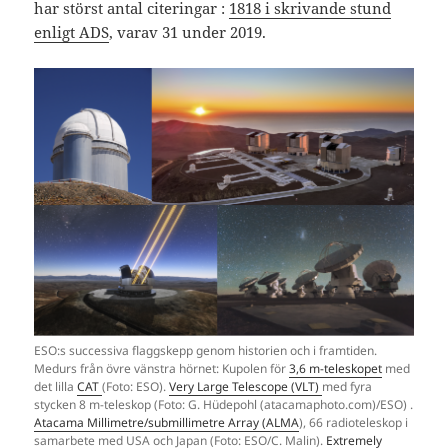
har störst antal citeringar :
1818 i skrivande stund
enligt ADS
, varav 31 under 2019.
ESO:s successiva flaggskepp genom historien och i framtiden.
Medurs från övre vänstra hörnet: Kupolen för
3,6 m-teleskopet
med
det lilla
CAT
(Foto: ESO).
Very Large Telescope (VLT)
med fyra
stycken 8 m-teleskop (Foto: G. Hüdepohl (atacamaphoto.com)/ESO) .
Atacama Millimetre/submillimetre Array (ALMA
), 66 radioteleskop i
samarbete med USA och Japan (Foto: ESO/C. Malin).
Extremely