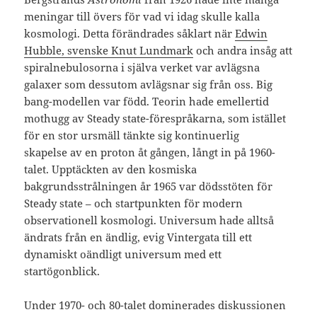
meningar till övers för vad vi idag skulle kalla
kosmologi. Detta förändrades såklart när
Edwin
Hubble, svenske Knut Lundmark
och andra insåg att
spiralnebulosorna i själva verket var avlägsna
galaxer som dessutom avlägsnar sig från oss. Big
bang-modellen var född. Teorin hade emellertid
mothugg av Steady state-förespråkarna, som istället
för en stor ursmäll tänkte sig kontinuerlig
skapelse av en proton åt gången, långt in på 1960-
talet. Upptäckten av den kosmiska
bakgrundsstrålningen år 1965 var dödsstöten för
Steady state – och startpunkten för modern
observationell kosmologi. Universum hade alltså
ändrats från en ändlig, evig Vintergata till ett
dynamiskt oändligt universum med ett
startögonblick.
Under 1970- och 80-talet dominerades diskussionen