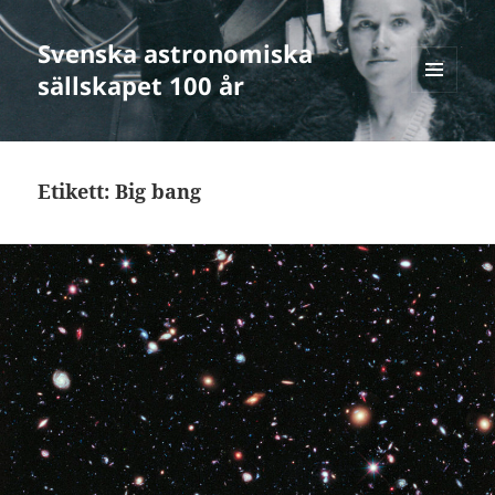
Svenska astronomiska
sällskapet 100 år
MENY
OCH
WIDGETS
Etikett:
Big bang