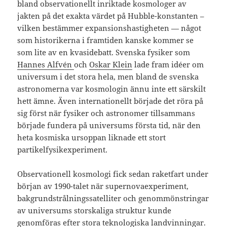
bland observationellt inriktade kosmologer av
jakten på det exakta värdet på Hubble-konstanten –
vilken bestämmer expansionshastigheten — något
som historikerna i framtiden kanske kommer se
som lite av en kvasidebatt. Svenska fysiker som
Hannes Alfvén
och
Oskar Klein
lade fram idéer om
universum i det stora hela, men bland de svenska
astronomerna var kosmologin ännu inte ett särskilt
hett ämne. Även internationellt började det röra på
sig först när fysiker och astronomer tillsammans
började fundera på universums första tid, när den
heta kosmiska ursoppan liknade ett stort
partikelfysikexperiment.
Observationell kosmologi fick sedan raketfart under
början av 1990-talet när supernovaexperiment,
bakgrundstrålningssatelliter och genommönstringar
av universums storskaliga struktur kunde
genomföras efter stora teknologiska landvinningar.