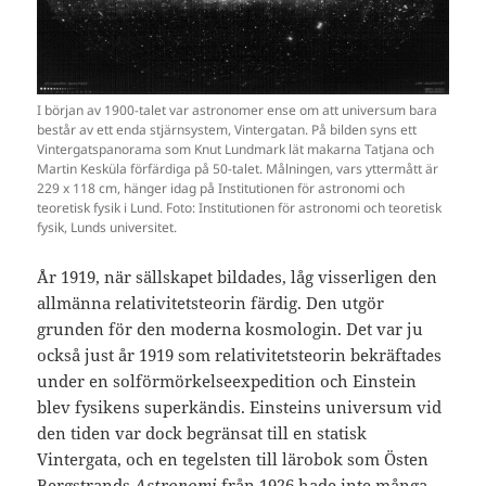
I början av 1900-talet var astronomer ense om att universum bara
består av ett enda stjärnsystem, Vintergatan. På bilden syns ett
Vintergatspanorama som Knut Lundmark lät makarna Tatjana och
Martin Kesküla förfärdiga på 50-talet. Målningen, vars yttermått är
229 x 118 cm, hänger idag på Institutionen för astronomi och
teoretisk fysik i Lund. Foto: Institutionen för astronomi och teoretisk
fysik, Lunds universitet.
År 1919, när sällskapet bildades, låg visserligen den
allmänna relativitetsteorin färdig. Den utgör
grunden för den moderna kosmologin. Det var ju
också just år 1919 som relativitetsteorin bekräftades
under en solförmörkelseexpedition och Einstein
blev fysikens superkändis. Einsteins universum vid
den tiden var dock begränsat till en statisk
Vintergata, och en tegelsten till lärobok som Östen
Bergstrands
Astronomi
från 1926 hade inte många