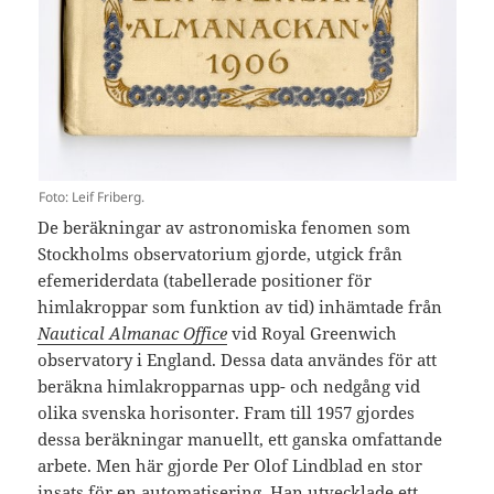
Foto: Leif Friberg.
De beräkningar av astronomiska fenomen som
Stockholms observatorium gjorde, utgick från
efemeriderdata (tabellerade positioner för
himlakroppar som funktion av tid) inhämtade från
Nautical Almanac Office
vid Royal Greenwich
observatory i England. Dessa data användes för att
beräkna himlakropparnas upp- och nedgång vid
olika svenska horisonter. Fram till 1957 gjordes
dessa beräkningar manuellt, ett ganska omfattande
arbete. Men här gjorde Per Olof Lindblad en stor
insats för en automatisering. Han utvecklade ett