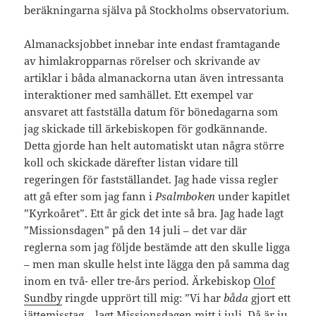
beräkningarna själva på Stockholms observatorium.
Almanacksjobbet innebar inte endast framtagande
av himlakropparnas rörelser och skrivande av
artiklar i båda almanackorna utan även intressanta
interaktioner med samhället. Ett exempel var
ansvaret att fastställa datum för bönedagarna som
jag skickade till ärkebiskopen för godkännande.
Detta gjorde han helt automatiskt utan några större
koll och skickade därefter listan vidare till
regeringen för fastställandet. Jag hade vissa regler
att gå efter som jag fann i
Psalmboken
under kapitlet
”Kyrkoåret”. Ett år gick det inte så bra. Jag hade lagt
”Missionsdagen” på den 14 juli – det var där
reglerna som jag följde bestämde att den skulle ligga
– men man skulle helst inte lägga den på samma dag
inom en två- eller tre-års period. Ärkebiskop
Olof
Sundby
ringde upprört till mig: ”Vi har
båda
gjort ett
jättemisstag – lagt Missionsdagen mitt i juli. Då är ju