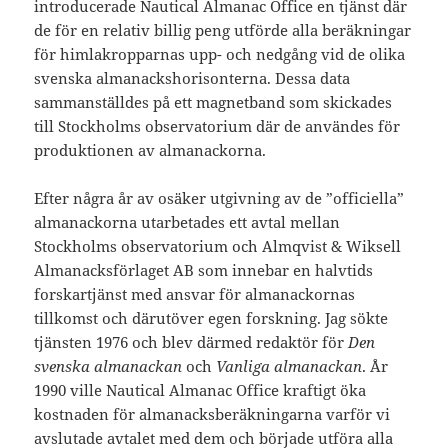
introducerade Nautical Almanac Office en tjänst där
de för en relativ billig peng utförde alla beräkningar
för himlakropparnas upp- och nedgång vid de olika
svenska almanackshorisonterna. Dessa data
sammanställdes på ett magnetband som skickades
till Stockholms observatorium där de användes för
produktionen av almanackorna.
Efter några år av osäker utgivning av de ”officiella”
almanackorna utarbetades ett avtal mellan
Stockholms observatorium och Almqvist & Wiksell
Almanacksförlaget AB som innebar en halvtids
forskartjänst med ansvar för almanackornas
tillkomst och därutöver egen forskning. Jag sökte
tjänsten 1976 och blev därmed redaktör för
Den
svenska almanackan
och
Vanliga almanackan
. År
1990 ville Nautical Almanac Office kraftigt öka
kostnaden för almanacksberäkningarna varför vi
avslutade avtalet med dem och började utföra alla