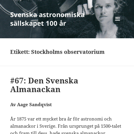
Svenska astronomiska
sällskapet 100 år
MENY
OCH
WIDGETS
Etikett:
Stockholms observatorium
#67: Den Svenska
Almanackan
Av Aage Sandqvist
År 1875 var ett mycket bra år för astronomi och
almanackor i Sverige. Från ursprunget på 1500-talet
och fram till dess, hade svenska almanackor