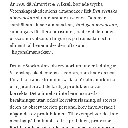
År 1906 då Almqvist & Wiksell började trycka
Vetenskapsakademiens almanackor fick
Den svenska
almanackan
sitt nuvarande utseende. Den mer
samhällsinriktade almanackan,
Vanliga almanackan
,
som utgavs för flera horisonter, hade vid den tiden
också sina välkända lingonris på framsidan och i
allmänt tal benämndes den ofta som
”lingonalmanackan”.
Det var Stockholms observatorium under ledning av
Vetenskapsakademiens astronom, som hade ansvar
för att ta fram astronomiska data för almanackorna
och garantera att de färdiga produkterna var
korrekta. Detta innebar inte bara manuella
beräkningar utan också korrekturläsning, så största
delen av observatoriets personal blev involverade i
någon del av produktionen. Till exempel var det inte
ovanligt på femtiotalet att se prefekten, professor
Bertil Lindblad
sitta tillsammans med amanuensen