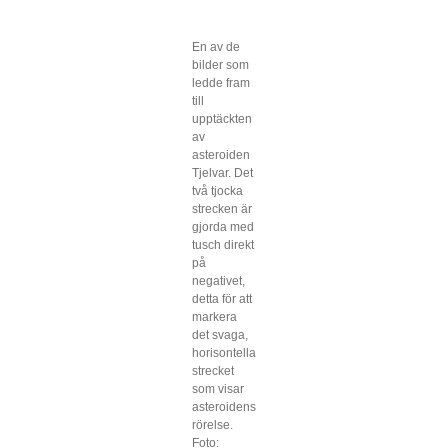
En av de
bilder som
ledde fram
till
upptäckten
av
asteroiden
Tjelvar. Det
två tjocka
strecken är
gjorda med
tusch direkt
på
negativet,
detta för att
markera
det svaga,
horisontella
strecket
som visar
asteroidens
rörelse.
Foto: