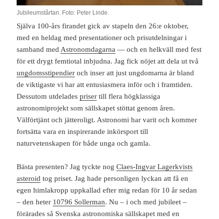
Jubileumstårtan. Foto: Peter Linde.
Själva 100-års firandet gick av stapeln den 26:e oktober,
med en heldag med presentationer och prisutdelningar i
samband med
Astronomdagarna
— och en helkväll med fest
för ett drygt femtiotal inbjudna. Jag fick nöjet att dela ut två
ungdomsstipendier
och inser att just ungdomarna är bland
de viktigaste vi har att entusiasmera inför och i framtiden.
Dessutom utdelades
priser
till flera högklassiga
astronomiprojekt som sällskapet stöttat genom åren.
Välförtjänt och jätteroligt. Astronomi har varit och kommer
fortsätta vara en inspirerande inkörsport till
naturvetenskapen för både unga och gamla.
Bästa presenten? Jag tyckte nog
Claes-Ingvar Lagerkvists
asteroid
tog priset. Jag hade personligen lyckan att få en
egen himlakropp uppkallad efter mig redan för 10 år sedan
– den heter
10796 Sollerman
. Nu – i och med jubileet –
förärades så Svenska astronomiska sällskapet med en