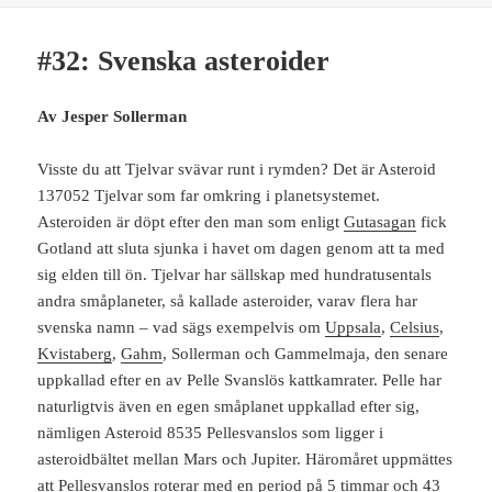
#32: Svenska asteroider
Av Jesper Sollerman
Visste du att Tjelvar svävar runt i rymden? Det är Asteroid
137052 Tjelvar som far omkring i planetsystemet.
Asteroiden är döpt efter den man som enligt
Gutasagan
fick
Gotland att sluta sjunka i havet om dagen genom att ta med
sig elden till ön. Tjelvar har sällskap med hundratusentals
andra småplaneter, så kallade asteroider, varav flera har
svenska namn – vad sägs exempelvis om
Uppsala
,
Celsius
,
Kvistaberg
,
Gahm
, Sollerman och Gammelmaja, den senare
uppkallad efter en av Pelle Svanslös kattkamrater. Pelle har
naturligtvis även en egen småplanet uppkallad efter sig,
nämligen Asteroid 8535 Pellesvanslos som ligger i
asteroidbältet mellan Mars och Jupiter. Häromåret uppmättes
att Pellesvanslos roterar med en period på 5 timmar och 43