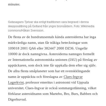
minuter.
Gutasagans Tjelvar ska enligt traditionen vara begravd i denna
skeppssättning på Gotland från yngre bronsåldern. Foto: Wikimedia
commons/Håkan Svensson.
De flesta av de hundratusentals kända asteroiderna har inga
märkvärdiga namn, utan får tråkiga beteckningar som
109018 2001 QA6 eller 382447 2000 DZ36. Ungefär
10000 är dock namngivna. Asteroiderna namnges formellt
av Internationella astronomiska unionen (IAU) på förslag av
upptäckaren, som dock inte får uppkalla dem efter sig själv.
De allra flesta småplaneter som har ett svenskklingande
namn är upptäckta och föreslagna av
Claes-Ingvar
Lagerkvist
, professor emeritus i astronomi vid Uppsala
universitet. Claes-Ingvar är också sommargotlänning, vilket
förklarar asteroidnamn som Martebo, Bro, Burs, Babben och
Digerhuvud.