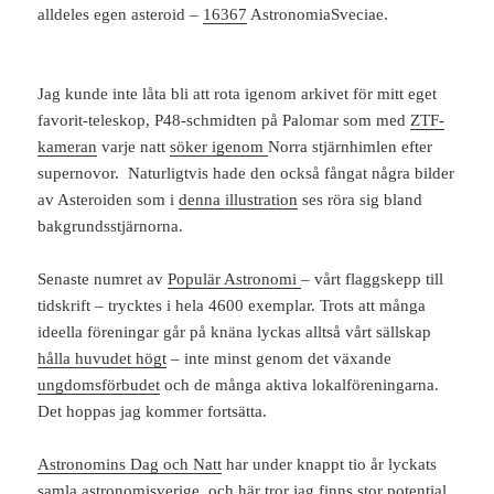
alldeles egen asteroid –
16367
AstronomiaSveciae.
Jag kunde inte låta bli att rota igenom arkivet för mitt eget
favorit-teleskop, P48-schmidten på Palomar som med
ZTF-
kameran
varje natt
söker igenom
Norra stjärnhimlen efter
supernovor. Naturligtvis hade den också fångat några bilder
av Asteroiden som i
denna illustration
ses röra sig bland
bakgrundsstjärnorna.
Senaste numret av
Populär Astronomi
– vårt flaggskepp till
tidskrift – trycktes i hela 4600 exemplar. Trots att många
ideella föreningar går på knäna lyckas alltså vårt sällskap
hålla huvudet högt
– inte minst genom det växande
ungdomsförbudet
och de många aktiva lokalföreningarna.
Det hoppas jag kommer fortsätta.
Astronomins Dag och Natt
har under knappt tio år lyckats
samla astronomisverige, och här tror jag finns stor potential