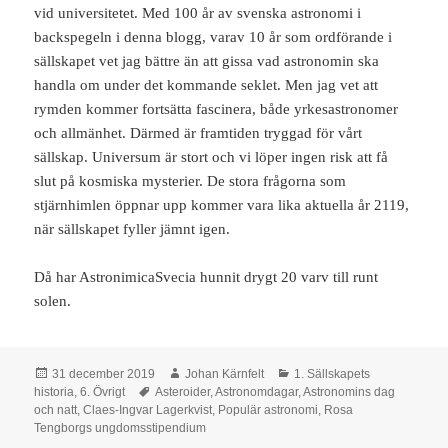
vid universitetet. Med 100 år av svenska astronomi i
backspegeln i denna blogg, varav 10 år som ordförande i
sällskapet vet jag bättre än att gissa vad astronomin ska
handla om under det kommande seklet. Men jag vet att
rymden kommer fortsätta fascinera, både yrkesastronomer
och allmänhet. Därmed är framtiden tryggad för vårt
sällskap. Universum är stort och vi löper ingen risk att få
slut på kosmiska mysterier. De stora frågorna som
stjärnhimlen öppnar upp kommer vara lika aktuella år 2119,
när sällskapet fyller jämnt igen.
Då har AstronimicaSvecia hunnit drygt 20 varv till runt
solen.
Postat
Författare
Kategorier
31 december 2019
Johan Kärnfelt
1. Sällskapets
Taggar
historia
,
6. Övrigt
Asteroider
,
Astronomdagar
,
Astronomins dag
och natt
,
Claes-Ingvar Lagerkvist
,
Populär astronomi
,
Rosa
Tengborgs ungdomsstipendium