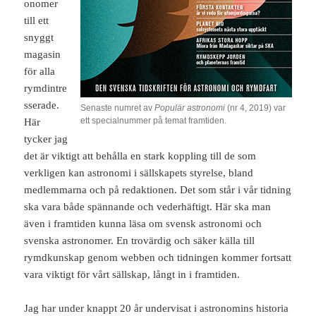
onomer
till ett
snyggt
magasin
för alla
rymdintre
sserade.
Senaste numret av
Populär astronomi
(nr 4, 2019) var
ett specialnummer på temat framtiden.
Här
tycker jag
det är viktigt att behålla en stark koppling till de som
verkligen kan astronomi i sällskapets styrelse, bland
medlemmarna och på redaktionen. Det som står i vår tidning
ska vara både spännande och vederhäftigt. Här ska man
även i framtiden kunna läsa om svensk astronomi och
svenska astronomer. En trovärdig och säker källa till
rymdkunskap genom webben och tidningen kommer fortsatt
vara viktigt för vårt sällskap, långt in i framtiden.
Jag har under knappt 20 år undervisat i astronomins historia