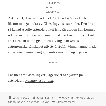
ESO/Claes-
Ingvar
Lagerkvist.
Asteroid Tjelvar upptäcktes 1998 från La Silla i Chile,
liksom många andra av Claes-Ingvars asteroider. Den är en
så kallad Apollo-asteroid vilket innebär att den kan komma
relativt nära jorden, men någon risk för krock finns det inte.
Den fick sitt namn genom en tävling som Svenska
astronomiska sällskapet utlyste år 2011. Vinnarnamnet hade
alltså även denna gång gotländsk anknytning: Tjelvar.
* * *
Läs mer om Claes-Ingvar Lagerkvist och jakten på
asteroider i
Populär astronomi
.
Postat
Författare
Kategorier
Taggar
19 april 2019
Johan Kärnfelt
6. Övrigt
Asteroider
,
till #32: Svenska astero
Claes-Ingvar Lagerkvist
,
Tjelvar
2 kommentarer