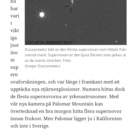
na
har
vari
t
vikt
iga
just
Duszanowicz bild av den första supernovan som hittats från
ino
svensk mark. Supernovan är den ljusa fläcken som pekas ut
m
av de svarta strecken. Foto:
Gregor Duszanowicz.
sup
ern
ovaforskningen, och var länge i framkant med att
upptäcka nya stjärnexplosioner. Numera hittas dock
de flesta supernovorna av yrkesastronomer. Med
vår nya kamera på Palomar Mountain kan
övertecknad en bra morgon hitta flera supernovor
innan frukost. Men Palomar ligger ju i Kalifornien
och inte i Sverige.