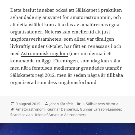
Detta beslut innebar också att Sällskapet i praktiken
avhändade sig ansvaret för amatörastronomin, och
att detta istället kom att axlas av amatörernas egna
organisationer. Noteras kan emellertid att just
ungdomsverksamheten, som alltså var tämligen
livkraftig under 60-talet, har fått en renässans i och
med
Astronomisk ungdom
(mer om denna i ett
kommande inlägg). Föreningen, som idag kan ståta
med nära femtusen medlemmar grundades utanför
Sällskapets regi 2012, men är sedan några år tillbaka
organiserad som dess ungdomsförbund.
Postat
Författare
Kategorier
9 augusti 2019
Johan Kärnfelt
1. Sällskapets historia
Taggar
Amatörastronomi
,
Gunnar Darsenius
,
Gunnar Larsson-Leander
,
Scandinavian Union of Amateur Astronomers