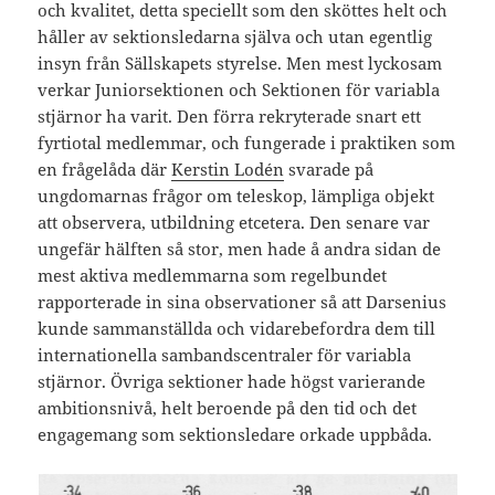
och kvalitet, detta speciellt som den sköttes helt och
håller av sektionsledarna själva och utan egentlig
insyn från Sällskapets styrelse. Men mest lyckosam
verkar Juniorsektionen och Sektionen för variabla
stjärnor ha varit. Den förra rekryterade snart ett
fyrtiotal medlemmar, och fungerade i praktiken som
en frågelåda där
Kerstin Lodén
svarade på
ungdomarnas frågor om teleskop, lämpliga objekt
att observera, utbildning etcetera. Den senare var
ungefär hälften så stor, men hade å andra sidan de
mest aktiva medlemmarna som regelbundet
rapporterade in sina observationer så att Darsenius
kunde sammanställda och vidarebefordra dem till
internationella sambandscentraler för variabla
stjärnor. Övriga sektioner hade högst varierande
ambitionsnivå, helt beroende på den tid och det
engagemang som sektionsledare orkade uppbåda.