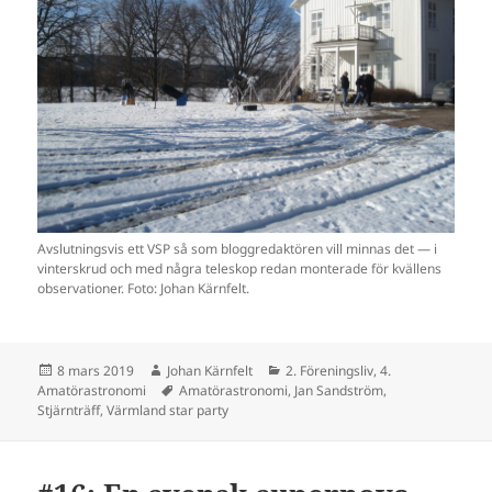
Avslutningsvis ett VSP så som bloggredaktören vill minnas det — i
vinterskrud och med några teleskop redan monterade för kvällens
observationer. Foto: Johan Kärnfelt.
Postat
Författare
Kategorier
8 mars 2019
Johan Kärnfelt
2. Föreningsliv
,
4.
Taggar
Amatörastronomi
Amatörastronomi
,
Jan Sandström
,
Stjärnträff
,
Värmland star party