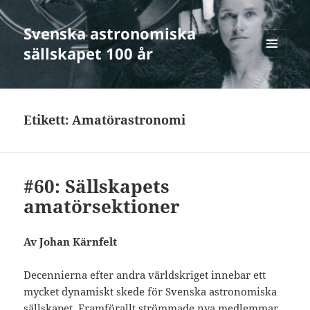
Svenska astronomiska
sällskapet 100 år
MENY
OCH
WIDGETS
Etikett:
Amatörastronomi
#60: Sällskapets
amatörsektioner
Av Johan Kärnfelt
Decennierna efter andra världskriget innebar ett
mycket dynamiskt skede för Svenska astronomiska
sällskapet. Framförallt strömmade nya medlemmar