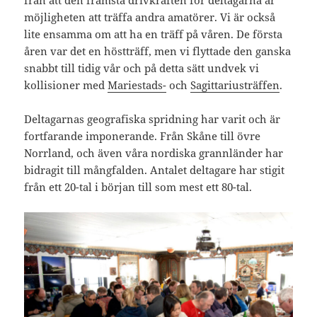
från att den främsta drivkraften för deltagarna är
möjligheten att träffa andra amatörer. Vi är också
lite ensamma om att ha en träff på våren. De första
åren var det en höstträff, men vi flyttade den ganska
snabbt till tidig vår och på detta sätt undvek vi
kollisioner med
Mariestads-
och
Sagittariusträffen
.
Deltagarnas geografiska spridning har varit och är
fortfarande imponerande. Från Skåne till övre
Norrland, och även våra nordiska grannländer har
bidragit till mångfalden. Antalet deltagare har stigit
från ett 20-tal i början till som mest ett 80-tal.