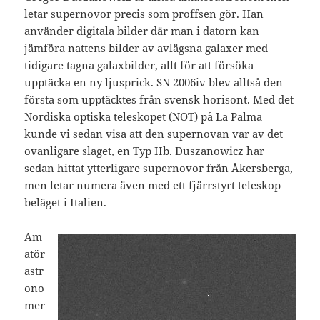
letar supernovor precis som proffsen gör. Han
använder digitala bilder där man i datorn kan
jämföra nattens bilder av avlägsna galaxer med
tidigare tagna galaxbilder, allt för att försöka
upptäcka en ny ljusprick. SN 2006iv blev alltså den
första som upptäcktes från svensk horisont. Med det
Nordiska optiska teleskopet
(NOT) på La Palma
kunde vi sedan visa att den supernovan var av det
ovanligare slaget, en Typ IIb. Duszanowicz har
sedan hittat ytterligare supernovor från Åkersberga,
men letar numera även med ett fjärrstyrt teleskop
beläget i Italien.
Am
atör
astr
ono
mer