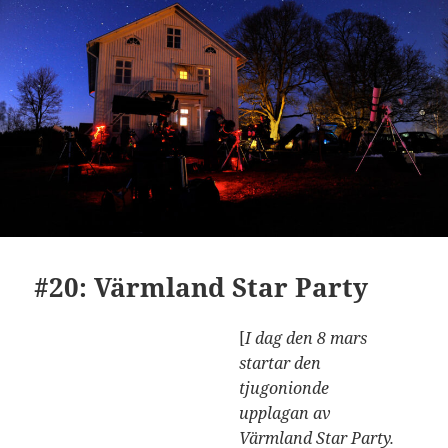
#20: Värmland Star Party
[
I dag den 8 mars
startar den
tjugonionde
upplagan av
Värmland Star Party.