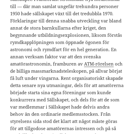
till — där man samlat ungefär trehundra personer
1950 hade sällskapet växt till det tredubbla 1970.
Förklaringar till denna snabba utveckling var bland
annat de stora barnkullarna efter kriget, den
begynnande utbildningsexplosionen, liksom förstås
rymdkapplöpningen som öppnade ögonen för
astronomi och rymdfart för en hel generation. En
annan verksam faktor var att den svenska
amatörastronomin, framburen av
ATM-rörelsen
och
de billiga massmarknadsteleskopen, på allvar börjat
få luft under vingarna. Rent organisatoriskt skapade
detta senare nya utmaningar, dels för att amatörerna
började starta sina egna föreningar som kunde
konkurrera med Sällskapet, och dels för att de som
var medlemmar i Sällskapet hade delvis andra
behov än den ordinarie medlemsstocken. Från
styrelsens sida stod det klart att något måste göras
för att tillgodose amatörernas intressen och på så