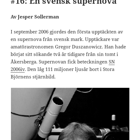
#16: En svensk supernova
Av Jesper Sollerman
I september 2006 gjordes den första upptäckten av
en supernova från svensk mark. Upptäckare var
amatörastronomen Gregor Duszanowicz. Han hade
börjat sitt sökande två år tidigare från sin tomt i
Åkersberga. Supernovan fick beteckningen
SN
2006iv
. Den låg 111 miljoner ljusår bort i Stora
Björnens stjärnbild.