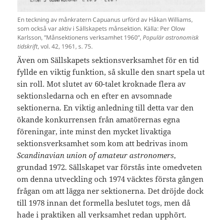
En teckning av månkratern Capuanus urförd av Håkan Williams,
som också var aktiv i Sällskapets månsektion. Källa: Per Olow
Karlsson, ”Månsektionens verksamhet 1960”,
Populär astronomisk
tidskrift
, vol. 42, 1961, s. 75.
Även om Sällskapets sektionsverksamhet för en tid
fyllde en viktig funktion, så skulle den snart spela ut
sin roll. Mot slutet av 60-talet kroknade flera av
sektionsledarna och en efter en avsomnade
sektionerna. En viktig anledning till detta var den
ökande konkurrensen från amatörernas egna
föreningar, inte minst den mycket livaktiga
sektionsverksamhet som kom att bedrivas inom
Scandinavian union of amateur astronomers
,
grundad 1972. Sällskapet var förstås inte omedveten
om denna utveckling och 1974 väcktes första gången
frågan om att lägga ner sektionerna. Det dröjde dock
till 1978 innan det formella beslutet togs, men då
hade i praktiken all verksamhet redan upphört.