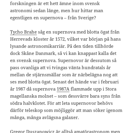
forskningen är ett hett ämne inom svensk
astronomi sedan länge, men hur hittar man
egentligen en supernova – från Sverige?
Tycho Brahe
såg en supernova med blotta ögat från
Herrevads kloster år 1572, vilket var början på hans
lysande astronomikarriär. På den tiden tillhörde
dock Skåne Danmark, så vi kan knappast kalla det
en svensk supernova. Supernovor är dessutom så
pass ovanliga att vi tvingas vänta hundratals år
mellan de stjärnsmällar som är närbelägna nog att
ses med blotta ögat. Senast det hände var i februari
år 1987 då supernova
1987A
flammade upp i Stora
magellanska molnet – som dessvärre bara syns från
södra halvklotet. För att leta supernovor behövs
därför teleskop som möjliggör att man söker igenom
många, många avlägsna galaxer.
Gregor Duszanowicz är alltså amatörastronom men