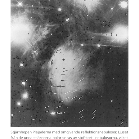
Stjärnhopen Plejaderna med omgivande reflektionsnebulosor. Ljuset
från de unga stjärnorna polariseras av stoftkort i nebulosorna, vilket