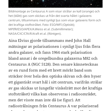
Bildmontage av Centaurus A som visar strålar av kall (orange) och
het (blått) gas som skickas ut från det svarta hålet i galaxens
centrum, tillsammans med synligt ljus som visar galaxens form och
det kraftiga stoftstråket. Foto: ESO/WFI (Optiskt);
MPIfR/ESO/APEX/A.Weiss et al. (Submillimeter);
NASA/CXC/CfA/R.Kraft et al. (Röntgen).
Aina Elvius gjorde tillsammans med John Hall
mätningar av polarisationen i synligt ljus från flera
andra galaxer, och fann 1964 stark polarisation
bland annat i de oregelbundna galaxerna M82 och
Centaurus A (NGC 5128). Den senare kännetecknas
av en rund form med ett brett mörkt band som
sträcker över hela den optiska skivan och den hyser
ett gigantiskt svart hål i sitt centrum, varifrån strålar
av gas skickas ut (ungefär vinkelrätt mot det kraftiga
stoftstråket) vilka kan observeras i radioområdet,
men det visste man inte då (se figur). Att
radiostrålningen från Centaurus A var polariserad