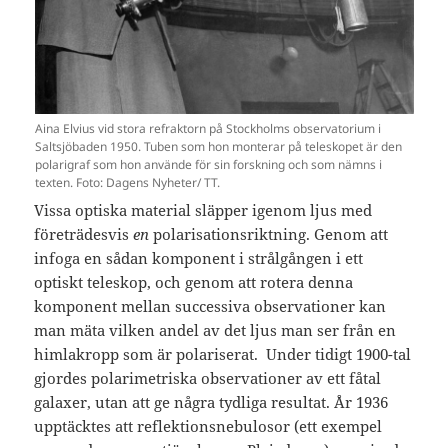
Aina Elvius vid stora refraktorn på Stockholms observatorium i
Saltsjöbaden 1950. Tuben som hon monterar på teleskopet är den
polarigraf som hon använde för sin forskning och som nämns i
texten. Foto: Dagens Nyheter/ TT.
Vissa optiska material släpper igenom ljus med
företrädesvis
en
polarisationsriktning. Genom att
infoga en sådan komponent i strålgången i ett
optiskt teleskop, och genom att rotera denna
komponent mellan successiva observationer kan
man mäta vilken andel av det ljus man ser från en
himlakropp som är polariserat. Under tidigt 1900-tal
gjordes polarimetriska observationer av ett fåtal
galaxer, utan att ge några tydliga resultat. År 1936
upptäcktes att reflektionsnebulosor (ett exempel