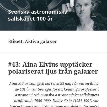
Svenska astronomiska
sällskapet 100 år
MENY
OCH
WIDGETS
Etikett:
Aktiva galaxer
#43: Aina Elvius upptäcker
polariserat ljus från galaxer
Aina Elvius som gick bort den 23 maj i år vid en ålder
av 101 år var Sveriges första kvinnliga professor i
astronomi och Svenska astronomiska sällskapets
ordförande 1986-1990. Under 40 år (1951-1991) var
hon yrkesverksam, främst inom området polarimetri