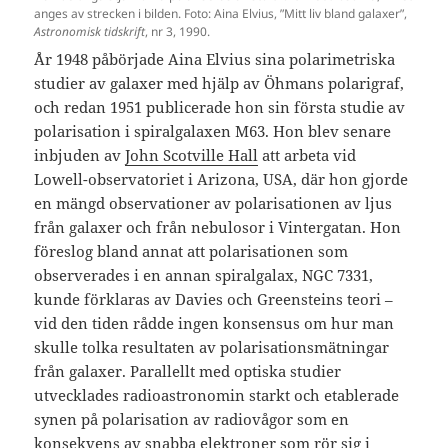
anges av strecken i bilden. Foto: Aina Elvius, ”Mitt liv bland galaxer”,
Astronomisk tidskrift
, nr 3, 1990.
År 1948 påbörjade Aina Elvius sina polarimetriska
studier av galaxer med hjälp av Öhmans polarigraf,
och redan 1951 publicerade hon sin första studie av
polarisation i spiralgalaxen M63. Hon blev senare
inbjuden av
John Scotville Hall
att arbeta vid
Lowell-observatoriet i Arizona, USA, där hon gjorde
en mängd observationer av polarisationen av ljus
från galaxer och från nebulosor i Vintergatan. Hon
föreslog bland annat att polarisationen som
observerades i en annan spiralgalax, NGC 7331,
kunde förklaras av Davies och Greensteins teori –
vid den tiden rådde ingen konsensus om hur man
skulle tolka resultaten av polarisationsmätningar
från galaxer. Parallellt med optiska studier
utvecklades radioastronomin starkt och etablerade
synen på polarisation av radiovågor som en
konsekvens av snabba elektroner som rör sig i