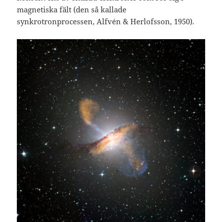
magnetiska fält (den så kallade
synkrotronprocessen, Alfvén & Herlofsson, 1950).