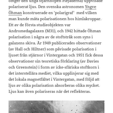
omger den unga stjärnhopen Plejaderna) uppvisade
polariserat ljus. Den svenska astronomen
Yngve
Öhman
konstruerade en ’polarigraf’ med vilken
man kunde mäta polarisationen hos himlakroppar.
Ett av de första studieobjekten var
Andromedagalaxen (M31), och 1942 hittade Öhman
polarisation i några av de stoftstråk som syns i
galaxens skiva. År 1949 publicerades observationer
(av Hall och Hiltner) som påvisade polarisation i
ljuset från stjärnor i Vintergatan och 1951 fick dessa
observationer sin teoretiska förklaring (av Davies
och Greenstein) i form av icke-sfäriska stoftkorn i
det interstellära mediet, vilka upplinjerar sig med
det lokala magnetfältet i Vintergatan, med följd att
ljus av olika polarisation absorberas olika mycket.
Ljus kan även polariseras när det reflekteras.