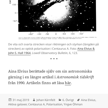
De vita och svarta strecken visar riktningen och styrkan (längden på
strecken) av optisk polarisation i Centaurus A. Foto:
Aina Elvius &
John S. Hall 1964
,
Lowell Observatory Bulletin
, 6, 123.
* * *
Aina Elvius berättade själv om sin astronomiska
gärning i en längre artikel i
Astronomisk tidskrift
från 1990. Artikeln finns att läsa
här
.
Postat
Författare
Kategorier
Taggar
31 maj 2019
Johan Kärnfelt
6. Övrigt
Aina Elvius
,
Aktiva galaxer
,
Centaurus A
,
Polarisation
,
Yngve Öhman