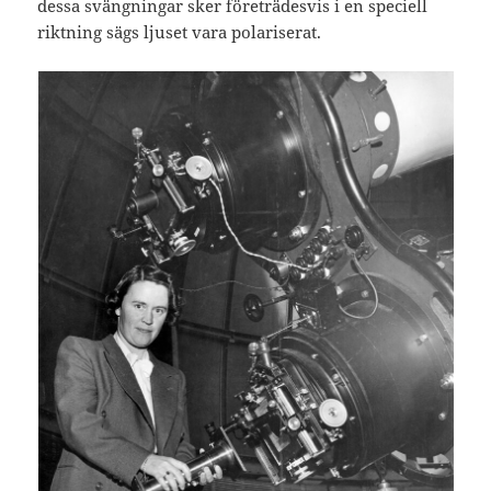
dessa svängningar sker företrädesvis i en speciell
riktning sägs ljuset vara polariserat.