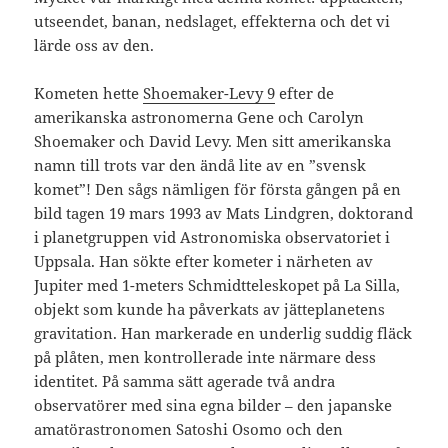
utseendet, banan, nedslaget, effekterna och det vi
lärde oss av den.
Kometen hette
Shoemaker-Levy 9
efter de
amerikanska astronomerna Gene och Carolyn
Shoemaker och David Levy. Men sitt amerikanska
namn till trots var den ändå lite av en ”svensk
komet”! Den sågs nämligen för första gången på en
bild tagen 19 mars 1993 av Mats Lindgren, doktorand
i planetgruppen vid Astronomiska observatoriet i
Uppsala. Han sökte efter kometer i närheten av
Jupiter med 1-meters Schmidtteleskopet på La Silla,
objekt som kunde ha påverkats av jätteplanetens
gravitation. Han markerade en underlig suddig fläck
på plåten, men kontrollerade inte närmare dess
identitet. På samma sätt agerade två andra
observatörer med sina egna bilder – den japanske
amatörastronomen Satoshi Osomo och den