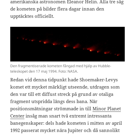
amerikanska astronomen Eleanor Helin. Alla tre såg
de kometen på bilder flera dagar innan den
upptäcktes officiellt.
Den fragmentiserade kometen fångad med hjälp av Hubble-
teleskopet den 17 maj 1994. Foto: NASA.
Redan vid denna tidpunkt hade Shoemaker-Levys
komet ett mycket märkligt utseende, utdragen som
den var till ett diffust streck på grund av otaliga
fragment utspridda längs dess bana. När
positionsmätningar strömmade in till
Minor Planet
Center
insåg man snart två extremt intressanta
banegenskaper: dels hade kometen i mitten av april
1992 passerat mycket nära Jupiter och då sannolikt