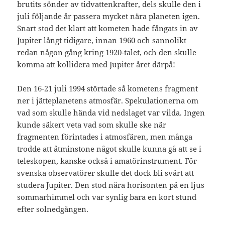
brutits sönder av tidvattenkrafter, dels skulle den i
juli följande år passera mycket nära planeten igen.
Snart stod det klart att kometen hade fångats in av
Jupiter långt tidigare, innan 1960 och sannolikt
redan någon gång kring 1920-talet, och den skulle
komma att kollidera med Jupiter året därpå!
Den 16-21 juli 1994 störtade så kometens fragment
ner i jätteplanetens atmosfär. Spekulationerna om
vad som skulle hända vid nedslaget var vilda. Ingen
kunde säkert veta vad som skulle ske när
fragmenten förintades i atmosfären, men många
trodde att åtminstone något skulle kunna gå att se i
teleskopen, kanske också i amatörinstrument. För
svenska observatörer skulle det dock bli svårt att
studera Jupiter. Den stod nära horisonten på en ljus
sommarhimmel och var synlig bara en kort stund
efter solnedgången.