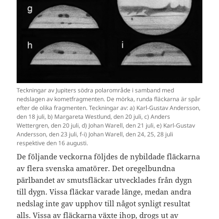
Teckningar av Jupiters södra polarområde i samband med
nedslagen av kometfragmenten. De mörka, runda fläckarna är spår
efter de olika fragmenten. Teckningar av: a) Karl-Gustav Andersson,
den 18 juli, b) Margareta Westlund, den 20 juli, c) Anders
Wettergren, den 20 juli, d) Johan Warell, den 21 juli, e) Karl-Gustav
Andersson, den 23 juli, f-i) Johan Warell, den 24, 25, 28 juli
respektive den 16 augusti.
De följande veckorna följdes de nybildade fläckarna
av flera svenska amatörer. Det oregelbundna
pärlbandet av smutsfläckar utvecklades från dygn
till dygn. Vissa fläckar varade länge, medan andra
nedslag inte gav upphov till något synligt resultat
alls. Vissa av fläckarna växte ihop, drogs ut av