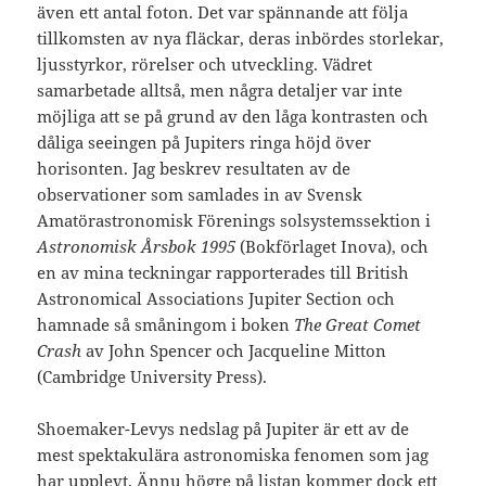
även ett antal foton. Det var spännande att följa
tillkomsten av nya fläckar, deras inbördes storlekar,
ljusstyrkor, rörelser och utveckling. Vädret
samarbetade alltså, men några detaljer var inte
möjliga att se på grund av den låga kontrasten och
dåliga seeingen på Jupiters ringa höjd över
horisonten. Jag beskrev resultaten av de
observationer som samlades in av Svensk
Amatörastronomisk Förenings solsystemssektion i
Astronomisk Årsbok 1995
(Bokförlaget Inova), och
en av mina teckningar rapporterades till British
Astronomical Associations Jupiter Section och
hamnade så småningom i boken
The Great Comet
Crash
av John Spencer och Jacqueline Mitton
(Cambridge University Press).
Shoemaker-Levys nedslag på Jupiter är ett av de
mest spektakulära astronomiska fenomen som jag
har upplevt. Ännu högre på listan kommer dock ett