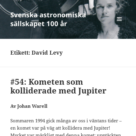
Svenska astronomiska
sällskapet 100 år
MENY
OCH
WIDGETS
Etikett:
David Levy
#54: Kometen som
kolliderade med Jupiter
Av Johan Warell
Sommaren 1994 gick många av oss i väntans tider –
en komet var på väg att kollidera med Jupiter!
Mycket var märkligt med denna komet: upptäckten,