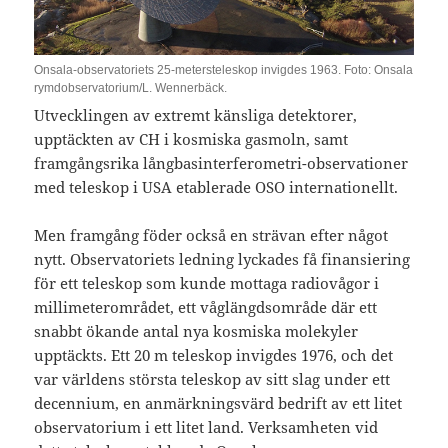
Onsala-observatoriets 25-metersteleskop invigdes 1963. Foto: Onsala
rymdobservatorium/L. Wennerbäck.
Utvecklingen av extremt känsliga detektorer,
upptäckten av CH i kosmiska gasmoln, samt
framgångsrika långbasinterferometri-observationer
med teleskop i USA etablerade OSO internationellt.
Men framgång föder också en strävan efter något
nytt. Observatoriets ledning lyckades få finansiering
för ett teleskop som kunde mottaga radiovågor i
millimeterområdet, ett våglängdsområde där ett
snabbt ökande antal nya kosmiska molekyler
upptäckts. Ett 20 m teleskop invigdes 1976, och det
var världens största teleskop av sitt slag under ett
decennium, en anmärkningsvärd bedrift av ett litet
observatorium i ett litet land. Verksamheten vid