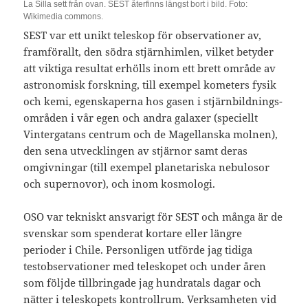
La Silla sett från ovan. SEST återfinns längst bort i bild. Foto:
Wikimedia commons.
SEST var ett unikt teleskop för observationer av,
framförallt, den södra stjärnhimlen, vilket betyder
att viktiga resultat erhölls inom ett brett område av
astronomisk forskning, till exempel kometers fysik
och kemi, egenskaperna hos gasen i stjärnbildnings-
områden i vår egen och andra galaxer (speciellt
Vintergatans centrum och de Magellanska molnen),
den sena utvecklingen av stjärnor samt deras
omgivningar (till exempel planetariska nebulosor
och supernovor), och inom kosmologi.
OSO var tekniskt ansvarigt för SEST och många är de
svenskar som spenderat kortare eller längre
perioder i Chile. Personligen utförde jag tidiga
testobservationer med teleskopet och under åren
som följde tillbringade jag hundratals dagar och
nätter i teleskopets kontrollrum. Verksamheten vid