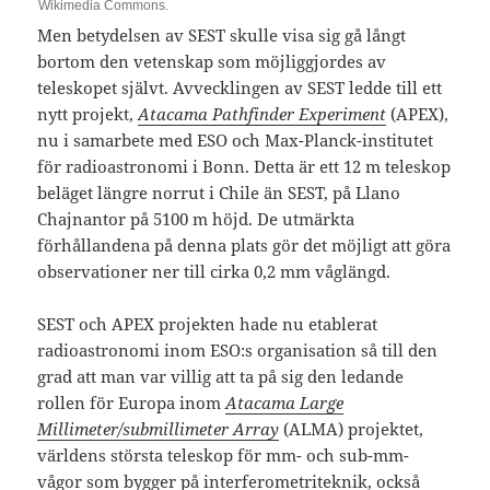
Wikimedia Commons.
Men betydelsen av SEST skulle visa sig gå långt
bortom den vetenskap som möjliggjordes av
teleskopet självt. Avvecklingen av SEST ledde till ett
nytt projekt,
Atacama Pathfinder Experiment
(APEX),
nu i samarbete med ESO och Max-Planck-institutet
för radioastronomi i Bonn. Detta är ett 12 m teleskop
beläget längre norrut i Chile än SEST, på Llano
Chajnantor på 5100 m höjd. De utmärkta
förhållandena på denna plats gör det möjligt att göra
observationer ner till cirka 0,2 mm våglängd.
SEST och APEX projekten hade nu etablerat
radioastronomi inom ESO:s organisation så till den
grad att man var villig att ta på sig den ledande
rollen för Europa inom
Atacama Large
Millimeter/submillimeter Array
(ALMA) projektet,
världens största teleskop för mm- och sub-mm-
vågor som bygger på interferometriteknik, också