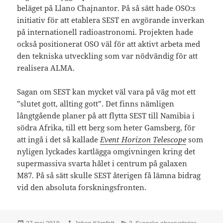
beläget på Llano Chajnantor. På så sätt hade OSO:s
initiativ för att etablera SEST en avgörande inverkan
på internationell radioastronomi. Projekten hade
också positionerat OSO väl för att aktivt arbeta med
den tekniska utveckling som var nödvändig för att
realisera ALMA.
Sagan om SEST kan mycket väl vara på väg mot ett
”slutet gott, allting gott”. Det finns nämligen
långtgående planer på att flytta SEST till Namibia i
södra Afrika, till ett berg som heter Gamsberg, för
att ingå i det så kallade
Event Horizon Telescope
som
nyligen lyckades kartlägga omgivningen kring det
supermassiva svarta hålet i centrum på galaxen
M87. På så sätt skulle SEST återigen få lämna bidrag
vid den absoluta forskningsfronten.
Postat
Författare
Kategorier