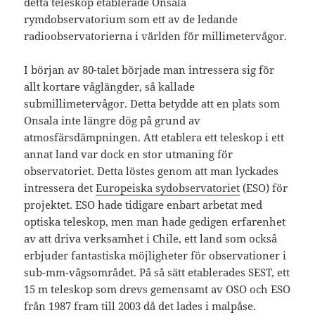
detta teleskop etablerade Onsala
rymdobservatorium som ett av de ledande
radioobservatorierna i världen för millimetervågor.
I början av 80-talet började man intressera sig för
allt kortare våglängder, så kallade
submillimetervågor. Detta betydde att en plats som
Onsala inte längre dög på grund av
atmosfärsdämpningen. Att etablera ett teleskop i ett
annat land var dock en stor utmaning för
observatoriet. Detta löstes genom att man lyckades
intressera det
Europeiska sydobservatoriet
(ESO) för
projektet. ESO hade tidigare enbart arbetat med
optiska teleskop, men man hade gedigen erfarenhet
av att driva verksamhet i Chile, ett land som också
erbjuder fantastiska möjligheter för observationer i
sub-mm-vågsområdet. På så sätt etablerades SEST, ett
15 m teleskop som drevs gemensamt av OSO och ESO
från 1987 fram till 2003 då det lades i malpåse.