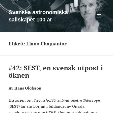
Svenska astronomiska
sällskapet 100 år
MENY
OCH
WIDGETS
Etikett:
Llano Chajnantor
#42: SEST, en svensk utpost i
öknen
Av Hans Olofsson
Historien om
Swedish-ESO Submillimetre Telescope
(SEST) tar sin början i bildandet av
Onsala
rymdobservatorium
(OSO). Genom en donation av