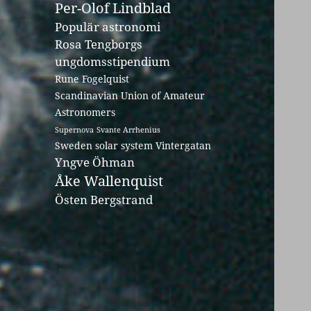
Per-Olof Lindblad
Populär astronomi
Rosa Tengborgs
ungdomsstipendium
Rune Fogelquist
Scandinavian Union of Amateur
Astronomers
Supernova
Svante Arrhenius
Sweden solar system
Vintergatan
Yngve Öhman
Åke Wallenquist
Östen Bergstrand