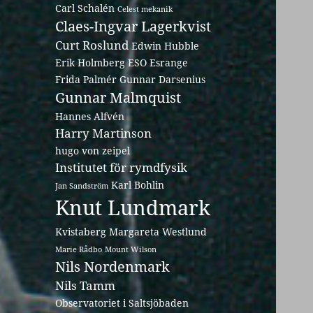
Carl Schalén
Celest mekanik
Claes-Ingvar Lagerkvist
Curt Roslund
Edwin Hubble
Erik Holmberg
ESO
Esrange
Frida Palmér
Gunnar Darsenius
Gunnar Malmquist
Hannes Alfvén
Harry Martinson
hugo von zeipel
Institutet för rymdfysik
Karl Bohlin
Jan Sandström
Knut Lundmark
Kvistaberg
Margareta Westlund
Marie Rådbo
Mount Wilson
Nils Nordenmark
Nils Tamm
Observatoriet i Saltsjöbaden