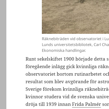
Räknebiträden vid observatoriet i L
Lunds universitetsbibliotek, Carl Cha
Ekonomiska handlingar.
Runt sekelskiftet 1900 började detta s
föregående inlägg gick kvinnliga räk
observatoriet bortom rutinarbetet oc
resultat som blev avgörande för astr
Sverige förekom kvinnliga räknebiträd
kvinnor studera vid de svenska univer
dröja till 1939 innan
Frida Palmér
som