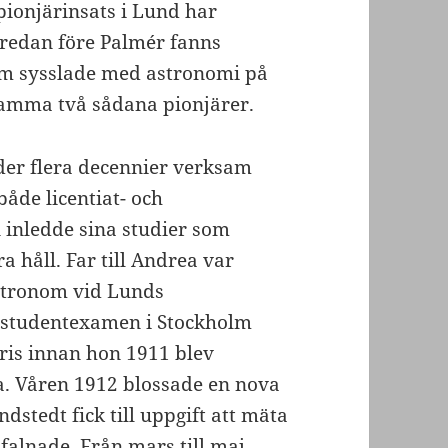
 pionjärinsats i Lund har
edan före Palmér fanns
om sysslade med astronomi på
amma två sådana pionjärer.
der flera decennier verksam
åde licentiat- och
 inledde sina studier som
 håll. Far till Andrea var
astronom vid Lunds
 studentexamen i Stockholm
aris innan hon 1911 blev
a. Våren 1912 blossade en nova
dstedt fick till uppgift att mäta
falnade. Från mars till maj