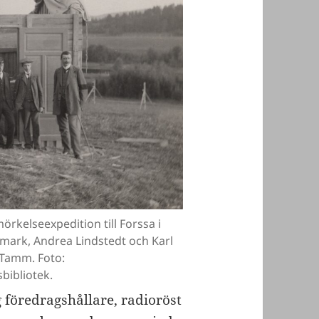
kelseexpedition till Forssa i
mark, Andrea Lindstedt och Karl
s Tamm. Foto:
bibliotek.
g föredragshållare, radioröst