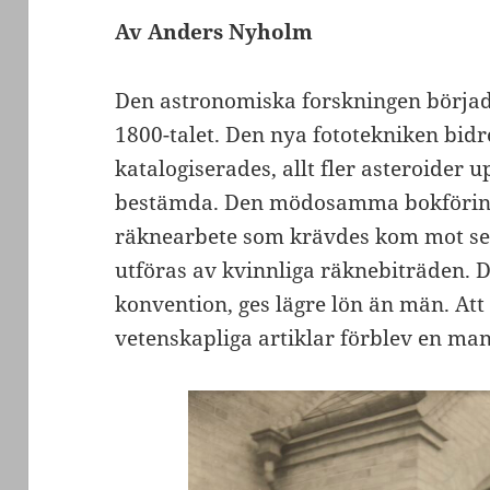
Av Anders Nyholm
Den astronomiska forskningen började
1800-talet. Den nya fototekniken bidrog
katalogiserades, allt fler asteroider 
bestämda. Den mödosamma bokföring
räknearbete som krävdes kom mot sekle
utföras av kvinnliga räknebiträden. D
konvention, ges lägre lön än män. Att
vetenskapliga artiklar förblev en manl