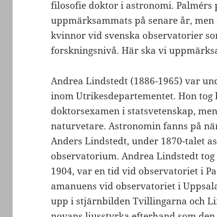
filosofie doktor i astronomi. Palmérs
uppmärksammats på senare år, men r
kvinnor vid svenska observatorier s
forskningsnivå. Här ska vi uppmärks
Andrea Lindstedt (1886-1965) var un
inom Utrikesdepartementet. Hon tog b
doktorsexamen i statsvetenskap, men
naturvetare. Astronomin fanns på nära
Anders Lindstedt, under 1870-talet 
observatorium. Andrea Lindstedt tog
1904, var en tid vid observatoriet i P
amanuens vid observatoriet i Uppsal
upp i stjärnbilden Tvillingarna och Lin
novans ljusstyrka efterhand som den 