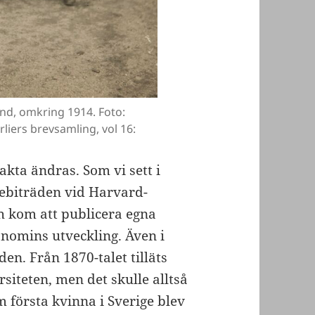
und, omkring 1914. Foto:
rliers brevsamling, vol 16:
akta ändras. Som vi sett i
nebiträden vid Harvard-
h kom att publicera egna
onomins utveckling. Även i
en. Från 1870-talet tilläts
siteten, men det skulle alltså
 första kvinna i Sverige blev