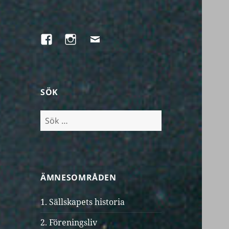
Facebook
Instagram
E-
post
SÖK
Sök
efter:
ÄMNESOMRÅDEN
1. Sällskapets historia
2. Föreningsliv