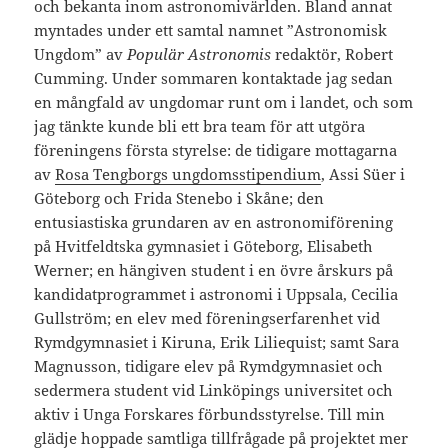
och bekanta inom astronomivärlden. Bland annat
myntades under ett samtal namnet ”Astronomisk
Ungdom” av
Populär Astronomis
redaktör, Robert
Cumming. Under sommaren kontaktade jag sedan
en mångfald av ungdomar runt om i landet, och som
jag tänkte kunde bli ett bra team för att utgöra
föreningens första styrelse: de tidigare mottagarna
av
Rosa Tengborgs ungdomsstipendium
, Assi Süer i
Göteborg och Frida Stenebo i Skåne; den
entusiastiska grundaren av en astronomiförening
på Hvitfeldtska gymnasiet i Göteborg, Elisabeth
Werner; en hängiven student i en övre årskurs på
kandidatprogrammet i astronomi i Uppsala, Cecilia
Gullström; en elev med föreningserfarenhet vid
Rymdgymnasiet i Kiruna, Erik Liliequist; samt Sara
Magnusson, tidigare elev på Rymdgymnasiet och
sedermera student vid Linköpings universitet och
aktiv i Unga Forskares förbundsstyrelse. Till min
glädje hoppade samtliga tillfrågade på projektet mer