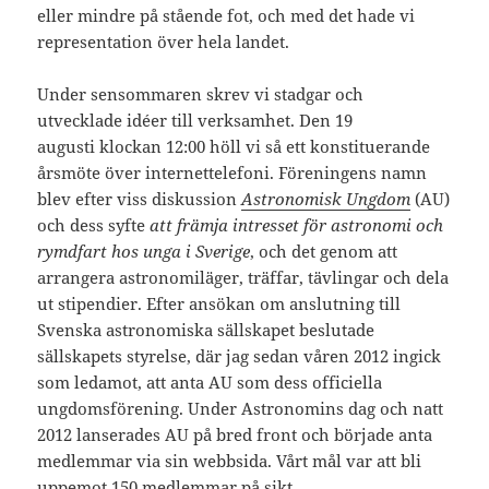
eller mindre på stående fot, och med det hade vi
representation över hela landet.
Under sensommaren skrev vi stadgar och
utvecklade idéer till verksamhet. Den 19
augusti klockan 12:00 höll vi så ett konstituerande
årsmöte över internettelefoni. Föreningens namn
blev efter viss diskussion
Astronomisk Ungdom
(AU)
och dess syfte
att främja intresset för astronomi och
rymdfart hos unga i Sverige
, och det genom att
arrangera astronomiläger, träffar, tävlingar och dela
ut stipendier. Efter ansökan om anslutning till
Svenska astronomiska sällskapet beslutade
sällskapets styrelse, där jag sedan våren 2012 ingick
som ledamot, att anta AU som dess officiella
ungdomsförening. Under Astronomins dag och natt
2012 lanserades AU på bred front och började anta
medlemmar via sin webbsida. Vårt mål var att bli
uppemot 150 medlemmar på sikt.