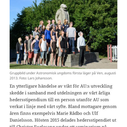
Gruppbild under Astronomisk ungdoms första läger på Ven, augusti
2013. Foto: Lars Johansson.
En ytterligare händelse av vikt för AU:s utveckling
skedde i samband med utdelningen av vårt årliga
hedersstipendium till en person utanför AU som
verkat i linje med vårt syfte. Bland mottagare genom
åren finns exempelvis Marie Rådbo och Ulf
Danielsson. Hösten 2015 delades hedersstipendiet ut
till Christer Fuglesang under ett seminarium på