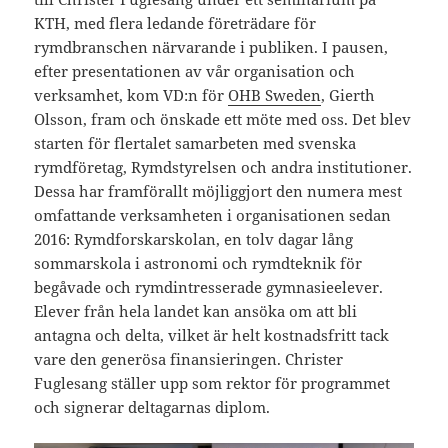
KTH, med flera ledande företrädare för
rymdbranschen närvarande i publiken. I pausen,
efter presentationen av vår organisation och
verksamhet, kom VD:n för
OHB Sweden
, Gierth
Olsson, fram och önskade ett möte med oss. Det blev
starten för flertalet samarbeten med svenska
rymdföretag, Rymdstyrelsen och andra institutioner.
Dessa har framförallt möjliggjort den numera mest
omfattande verksamheten i organisationen sedan
2016: Rymdforskarskolan, en tolv dagar lång
sommarskola i astronomi och rymdteknik för
begåvade och rymdintresserade gymnasieelever.
Elever från hela landet kan ansöka om att bli
antagna och delta, vilket är helt kostnadsfritt tack
vare den generösa finansieringen. Christer
Fuglesang ställer upp som rektor för programmet
och signerar deltagarnas diplom.