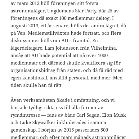
av mars 2013 höll föreningen sitt första
astronomiläger, Ungdomens Star Party, där 25 av
föreningens då exakt 100 medlemmar deltog. I
augusti 2013, ett år senare, hölls det andra lägret, då
på Ven. Medlemstillväxten hade fortsatt, och flera
diskussioner hölls om AU:s framtid. En
lägerdeltagare, Lars Johansson från Vilhelmina,
ansåg att AU hade potential att nå över 1000
medlemmar och därmed skulle kvalificera sig för
organisationsbidrag från staten, och då få råd med
egen kanslilokal, anställd personal, med mer. Med
tiden skulle han få rätt.
Även verksamheten ökade i omfattning
,
och vi
började tydligt rikta oss till alla former av
rymdintresse — fans av både Carl Sagan, Elon Musk
och Luke Skywalker inkluderades i samma
gemenskap. I början av 2015 passerades 500
medlemmar, och efter mars månads astronomiläger