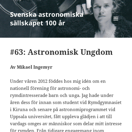
Svenska astronomiska
sällskapet 100 år
MENY
OCH
WIDGETS
#63: Astronomisk Ungdom
Av Mikael Ingemyr
Under våren 2012 föddes hos mig idén om en
nationell förening för astronomi- och
rymdintresserade barn och unga. Jag hade under
åren dess för innan som student vid Rymdgymnasiet
i Kiruna och senare på astronomiprogrammet vid
Uppsala universitet, fått uppleva glädjen i att till
vardags omges av människor som delar mitt intresse
för rymden. Från tidigare engagemang inom