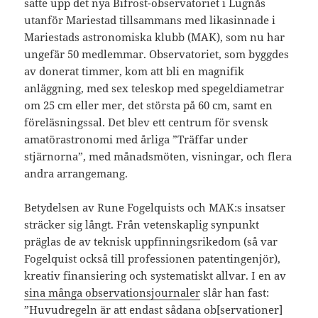
satte upp det nya Bifrost-observatoriet i Lugnås
utanför Mariestad tillsammans med likasinnade i
Mariestads astronomiska klubb (MAK), som nu har
ungefär 50 medlemmar. Observatoriet, som byggdes
av donerat timmer, kom att bli en magnifik
anläggning, med sex teleskop med spegeldiametrar
om 25 cm eller mer, det största på 60 cm, samt en
föreläsningssal. Det blev ett centrum för svensk
amatörastronomi med årliga ”Träffar under
stjärnorna”, med månadsmöten, visningar, och flera
andra arrangemang.
Betydelsen av Rune Fogelquists och MAK:s insatser
sträcker sig långt. Från vetenskaplig synpunkt
präglas de av teknisk uppfinningsrikedom (så var
Fogelquist också till professionen patentingenjör),
kreativ finansiering och systematiskt allvar. I en av
sina många observationsjournaler
slår han fast:
”Huvudregeln är att endast sådana ob[servationer]