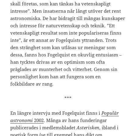
skall företas, som kan tänkas ha vetenskapligt
intresse”. Men insatserna når långt utöver det rent
astronomiska. De har bidragit till mångas kunskaper
och intresse för naturvetenskap och teknik. ”Ett
vetenskapligt resultat som inte populariseras finns
inte”, är ett annat av Fogelquists yttranden. Trots
den stränghet som kan utläsas ur meningar som
dessa, fanns hos Fogelquist en okuvlig entusiasm –
han tycktes drivas av en optimism som ofta
präglades av munterhet och vitterhet. Genom sin
personlighet kom han att fungera som en
folkbildare av rang.
***
En längre intervju med Fogelquist finns i
Populär
astronomi
2002
. Många av hans funderingar
publicerades i medlemsbladet
Asterisken
, ibland i
poetisk form (se till exempel hans dikt om