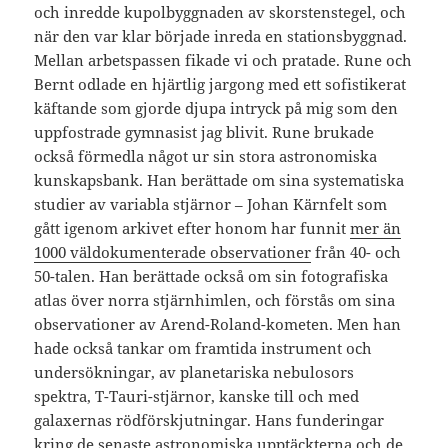
och inredde kupolbyggnaden av skorstenstegel, och
när den var klar började inreda en stationsbyggnad.
Mellan arbetspassen fikade vi och pratade. Rune och
Bernt odlade en hjärtlig jargong med ett sofistikerat
käftande som gjorde djupa intryck på mig som den
uppfostrade gymnasist jag blivit. Rune brukade
också förmedla något ur sin stora astronomiska
kunskapsbank. Han berättade om sina systematiska
studier av variabla stjärnor – Johan Kärnfelt som
gått igenom arkivet efter honom har funnit
mer än
1000 väldokumenterade observationer
från 40- och
50-talen. Han berättade också om sin fotografiska
atlas över norra stjärnhimlen, och förstås om sina
observationer av Arend-Roland-kometen. Men han
hade också tankar om framtida instrument och
undersökningar, av planetariska nebulosors
spektra, T-Tauri-stjärnor, kanske till och med
galaxernas rödförskjutningar. Hans funderingar
kring de senaste astronomiska upptäckterna och de