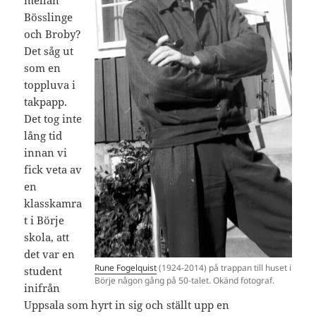
mellan
Bösslinge
och Broby?
Det såg ut
som en
toppluva i
takpapp.
Det tog inte
lång tid
innan vi
fick veta av
en
klasskamra
t i Börje
skola, att
det var en
Rune Fogelquist
(1924-2014) på trappan till huset i
student
Börje någon gång på 50-talet. Okänd fotograf.
inifrån
Uppsala som hyrt in sig och ställt upp en