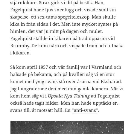
stjärnkikare. Strax gick vi dit på besök. Han,
Fogelquist hade ljus snedlugg och visade stolt sin
skapelse, ett sex-tums spegelteleskop. Man skulle
kika in från sidan i det. Men inte mycket syntes på
himlen, det var ju mitt på dagen och mulet.
Fogelquist ställde in kikaren på trädtopparna vid
Brunnby. De kom nära och vispade fram och tillbaka
i kikaren.
Så kom april 1957 och vår familj var i Värmland och
hälsade på bekanta, och på kvällen såg vi en stor
komet med yvig svans stå över åsarna vid Ekshärad.
Jag fotograferade den med min gamla kamera. När vi
kom hem såg vi i
Upsala Nya Tidning
att Fogelquist
också hade tagit bilder. Men han hade upptäckt en
svans till, åt motsatt håll. En ”
anti-svans
”.