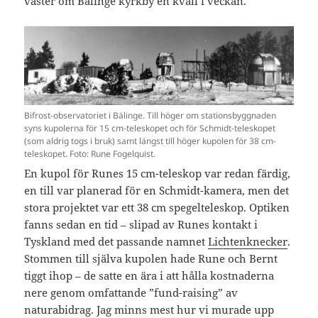
väster om Bälinge kyrkby en kväll i veckan.
Bifrost-observatoriet i Bälinge. Till höger om stationsbyggnaden
syns kupolerna för 15 cm-teleskopet och för Schmidt-teleskopet
(som aldrig togs i bruk) samt längst till höger kupolen för 38 cm-
teleskopet. Foto: Rune Fogelquist.
En kupol för Runes 15 cm-teleskop var redan färdig,
en till var planerad för en Schmidt-kamera, men det
stora projektet var ett 38 cm spegelteleskop. Optiken
fanns sedan en tid – slipad av Runes kontakt i
Tyskland med det passande namnet
Lichtenknecker
.
Stommen till själva kupolen hade Rune och Bernt
tiggt ihop – de satte en ära i att hålla kostnaderna
nere genom omfattande ”fund-raising” av
naturabidrag. Jag minns mest hur vi murade upp