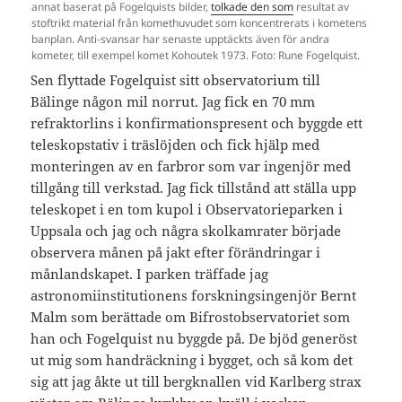
annat baserat på Fogelquists bilder,
tolkade den som
resultat av
stoftrikt material från komethuvudet som koncentrerats i kometens
banplan. Anti-svansar har senaste upptäckts även för andra
kometer, till exempel komet Kohoutek 1973. Foto: Rune Fogelquist.
Sen flyttade Fogelquist sitt observatorium till
Bälinge någon mil norrut. Jag fick en 70 mm
refraktorlins i konfirmationspresent och byggde ett
teleskopstativ i träslöjden och fick hjälp med
monteringen av en farbror som var ingenjör med
tillgång till verkstad. Jag fick tillstånd att ställa upp
teleskopet i en tom kupol i Observatorieparken i
Uppsala och jag och några skolkamrater började
observera månen på jakt efter förändringar i
månlandskapet. I parken träffade jag
astronomiinstitutionens forskningsingenjör Bernt
Malm som berättade om Bifrostobservatoriet som
han och Fogelquist nu byggde på. De bjöd generöst
ut mig som handräckning i bygget, och så kom det
sig att jag åkte ut till bergknallen vid Karlberg strax