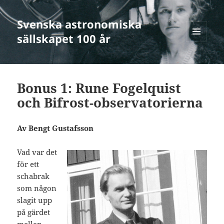
Svenska astronomiska
sällskapet 100 år
MENY
OCH
WIDGETS
Bonus 1: Rune Fogelquist
och Bifrost-observatorierna
Av Bengt Gustafsson
Vad var det
för ett
schabrak
som någon
slagit upp
på gärdet