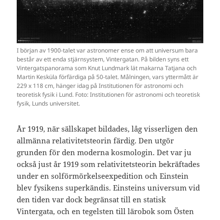
I början av 1900-talet var astronomer ense om att universum bara
består av ett enda stjärnsystem, Vintergatan. På bilden syns ett
Vintergatspanorama som Knut Lundmark lät makarna Tatjana och
Martin Kesküla förfärdiga på 50-talet. Målningen, vars yttermått är
229 x 118 cm, hänger idag på Institutionen för astronomi och
teoretisk fysik i Lund. Foto: Institutionen för astronomi och teoretisk
fysik, Lunds universitet.
År 1919, när sällskapet bildades, låg visserligen den
allmänna relativitetsteorin färdig. Den utgör
grunden för den moderna kosmologin. Det var ju
också just år 1919 som relativitetsteorin bekräftades
under en solförmörkelseexpedition och Einstein
blev fysikens superkändis. Einsteins universum vid
den tiden var dock begränsat till en statisk
Vintergata, och en tegelsten till lärobok som Östen