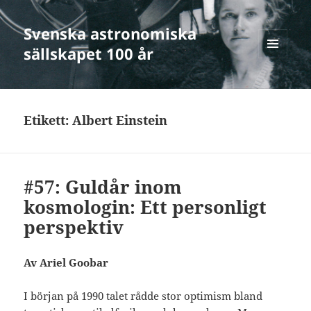
Svenska astronomiska
sällskapet 100 år
MENY
OCH
WIDGETS
Etikett:
Albert Einstein
#57: Guldår inom
kosmologin: Ett personligt
perspektiv
Av Ariel Goobar
I början på 1990 talet rådde stor optimism bland