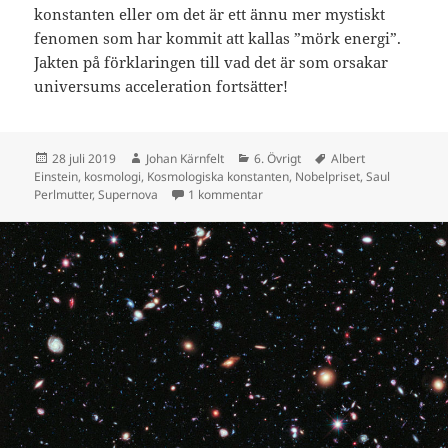
konstanten eller om det är ett ännu mer mystiskt
fenomen som har kommit att kallas ”mörk energi”.
Jakten på förklaringen till vad det är som orsakar
universums acceleration fortsätter!
Postat
Författare
Kategorier
Taggar
28 juli 2019
Johan Kärnfelt
6. Övrigt
Albert
Einstein
,
kosmologi
,
Kosmologiska konstanten
,
Nobelpriset
,
Saul
till #57: Guldår inom kosmologin: 
Perlmutter
,
Supernova
1 kommentar