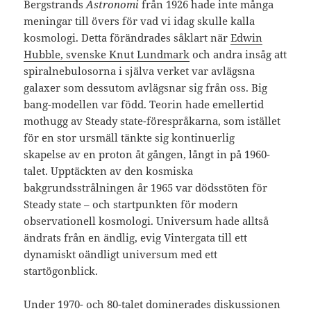
Bergstrands
Astronomi
från 1926 hade inte många
meningar till övers för vad vi idag skulle kalla
kosmologi. Detta förändrades såklart när
Edwin
Hubble, svenske Knut Lundmark
och andra insåg att
spiralnebulosorna i själva verket var avlägsna
galaxer som dessutom avlägsnar sig från oss. Big
bang-modellen var född. Teorin hade emellertid
mothugg av Steady state-förespråkarna, som istället
för en stor ursmäll tänkte sig kontinuerlig
skapelse av en proton åt gången, långt in på 1960-
talet. Upptäckten av den kosmiska
bakgrundsstrålningen år 1965 var dödsstöten för
Steady state – och startpunkten för modern
observationell kosmologi. Universum hade alltså
ändrats från en ändlig, evig Vintergata till ett
dynamiskt oändligt universum med ett
startögonblick.
Under 1970- och 80-talet dominerades diskussionen