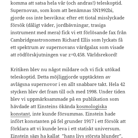
komma att satsa hela vår (och andras!) teleskoptid.
Supernovan, som kom att benämnas SN1992bi,
gjorde oss inte besvikna: efter ett tiotal misslyckade
försök (dåligt väder, jordbävningar, trasiga
instrument med mera) fick vi ett förlösande fax från
Cambridgeastronomen Richard Ellis som lyckats få
ett spektrum av supernovans värdgalax som visade
att rödförskjutningen var z=0,458. Världsrekord!
Kritiken blev nu något mildare och vi fick utökad
teleskoptid. Detta möjliggjorde upptäckten av
avlägsna supernovor i en allt snabbare takt. Hela 42
stycken blev det fram till och med 1998. Under tiden
blev vi uppmärksammade på en publikation som
hävdade att Einsteins ökända
kosmologiska
konstant
, inte kunde försummas. Einstein hade
infört konstanten på fel grunder 1917 i ett försök att
förklara att vi kunde leva i ett statiskt universum.
Einstein sägs ha kallat ”hans livs största blunder”,