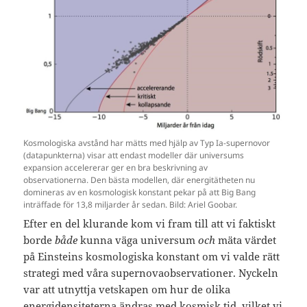
Kosmologiska avstånd har mätts med hjälp av Typ Ia-supernovor
(datapunkterna) visar att endast modeller där universums
expansion accelererar ger en bra beskrivning av
observationerna. Den bästa modellen, där energitätheten nu
domineras av en kosmologisk konstant pekar på att Big Bang
inträffade för 13,8 miljarder år sedan. Bild: Ariel Goobar.
Efter en del klurande kom vi fram till att vi faktiskt
borde
både
kunna väga universum
och
mäta värdet
på Einsteins kosmologiska konstant om vi valde rätt
strategi med våra supernovaobservationer. Nyckeln
var att utnyttja vetskapen om hur de olika
energidensiteterna ändras med kosmisk tid, vilket vi