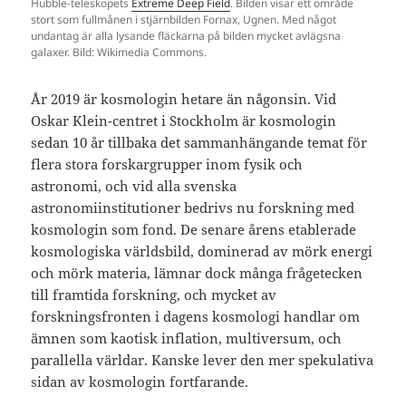
Hubble-teleskopets
Extreme Deep Field
. Bilden visar ett område
stort som fullmånen i stjärnbilden Fornax, Ugnen. Med något
undantag är alla lysande fläckarna på bilden mycket avlägsna
galaxer. Bild: Wikimedia Commons.
År 2019 är kosmologin hetare än någonsin. Vid
Oskar Klein-centret i Stockholm är kosmologin
sedan 10 år tillbaka det sammanhängande temat för
flera stora forskargrupper inom fysik och
astronomi, och vid alla svenska
astronomiinstitutioner bedrivs nu forskning med
kosmologin som fond. De senare årens etablerade
kosmologiska världsbild, dominerad av mörk energi
och mörk materia, lämnar dock många frågetecken
till framtida forskning, och mycket av
forskningsfronten i dagens kosmologi handlar om
ämnen som kaotisk inflation, multiversum, och
parallella världar. Kanske lever den mer spekulativa
sidan av kosmologin fortfarande.