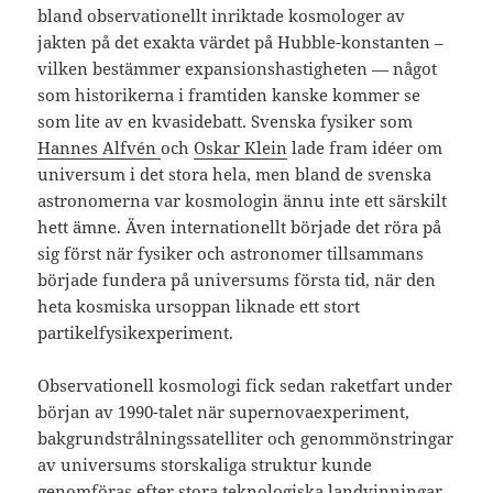
bland observationellt inriktade kosmologer av
jakten på det exakta värdet på Hubble-konstanten –
vilken bestämmer expansionshastigheten — något
som historikerna i framtiden kanske kommer se
som lite av en kvasidebatt. Svenska fysiker som
Hannes Alfvén
och
Oskar Klein
lade fram idéer om
universum i det stora hela, men bland de svenska
astronomerna var kosmologin ännu inte ett särskilt
hett ämne. Även internationellt började det röra på
sig först när fysiker och astronomer tillsammans
började fundera på universums första tid, när den
heta kosmiska ursoppan liknade ett stort
partikelfysikexperiment.
Observationell kosmologi fick sedan raketfart under
början av 1990-talet när supernovaexperiment,
bakgrundstrålningssatelliter och genommönstringar
av universums storskaliga struktur kunde
genomföras efter stora teknologiska landvinningar.