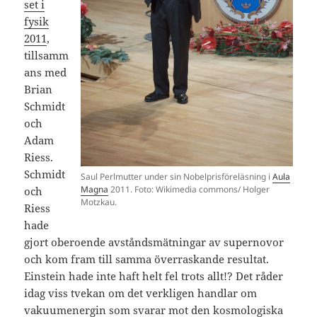
set i
fysik
2011
,
tillsamm
ans med
Brian
Schmidt
och
Adam
Riess.
Schmidt
Saul Perlmutter under sin Nobelprisföreläsning i
Aula
Magna
2011. Foto: Wikimedia commons/ Holger
och
Motzkau.
Riess
hade
gjort oberoende avståndsmätningar av supernovor
och kom fram till samma överraskande resultat.
Einstein hade inte haft helt fel trots allt!? Det råder
idag viss tvekan om det verkligen handlar om
vakuumenergin som svarar mot den kosmologiska