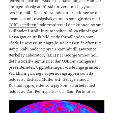
teoretiska partikelfysiker och kosmologer: Man var
äntligen på väg att förstå universums begynnelse
och innehåll. De banbrytande observationer av den
kosmiska mikrovågsbakgrunden som gjordes med
COBE-satelliten
hade resulterat i detektionen av små
skillnader i strålningsintensitet i olika riktningar.
Dessa gav en unik bild av de förhållanden som
rådde i universum några hundra tusen år efter Big
Bang. Själv hade jag precis kommit till Lawrence
Berkeley Laboratory (LBL) när George Smoot höll
det historiska seminariet där COBE-mätningarna
presenterades. Upphetsningen visste inga gränser.
Vid LBL ingick jag i supernovagruppen som då
leddes av Richard Muller och George Smoot.
Kosmologiprojektet som jag kom att arbeta med
leddes av Carl Pennypacker och Saul Perlmutter.