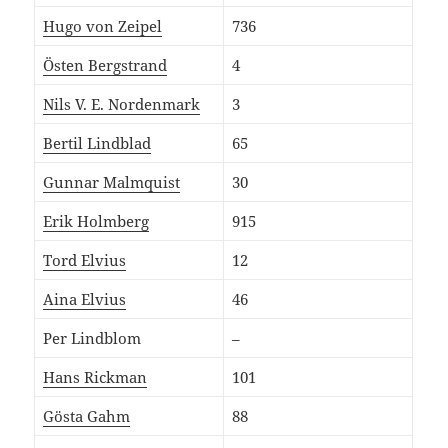
Hugo von Zeipel
736
Östen Bergstrand
4
Nils V. E. Nordenmark
3
Bertil Lindblad
65
Gunnar Malmquist
30
Erik Holmberg
915
Tord Elvius
12
Aina Elvius
46
Per Lindblom
–
Hans Rickman
101
Gösta Gahm
88