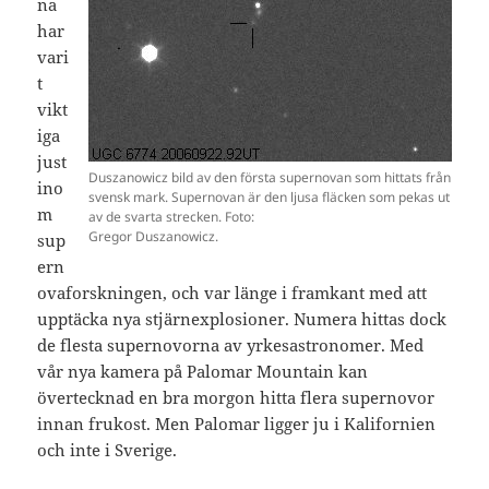
na
har
vari
t
vikt
iga
just
Duszanowicz bild av den första supernovan som hittats från
ino
svensk mark. Supernovan är den ljusa fläcken som pekas ut
m
av de svarta strecken. Foto:
Gregor Duszanowicz.
sup
ern
ovaforskningen, och var länge i framkant med att
upptäcka nya stjärnexplosioner. Numera hittas dock
de flesta supernovorna av yrkesastronomer. Med
vår nya kamera på Palomar Mountain kan
övertecknad en bra morgon hitta flera supernovor
innan frukost. Men Palomar ligger ju i Kalifornien
och inte i Sverige.