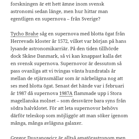
forskningen är ett hett ämne inom svensk
astronomi sedan länge, men hur hittar man
egentligen en supernova – från Sverige?
Tycho Brahe
såg en supernova med blotta ögat från
Herrevads kloster år 1572, vilket var början på hans
lysande astronomikarriär. På den tiden tillhörde
dock Skåne Danmark, så vi kan knappast kalla det
en svensk supernova. Supernovor är dessutom så
pass ovanliga att vi tvingas vänta hundratals år
mellan de stjärnsmällar som är närbelägna nog att
ses med blotta ögat. Senast det hände var i februari
år 1987 då supernova
1987A
flammade upp i Stora
magellanska molnet – som dessvärre bara syns från
södra halvklotet. För att leta supernovor behövs
därför teleskop som möjliggör att man söker igenom
många, många avlägsna galaxer.
Gregor Duszanowicz är alltså amatörastronom men