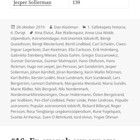
Jesper Sollerman
139
Postat
Författare
Kategorier
28 oktober 2019
Dan Kiselman
1. Sällskapets historia
,
Taggar
6. Övrigt
Aina Elvius
,
Åke Wallenquist
,
Anna-Lisa Wolds
stipendium
,
Astronomdagar
,
Astronomisk tidsskrift
,
Bengt
Gustafsson
,
Bengt Westerlund
,
Bertil Lindblad
,
Carl Schalén
,
Claes-
Ingvar Lagerkvist
,
Dan Kiselman
,
Ella Carlsson
,
Erik Holmberg
,
Gabriella Stenberg Wieser
,
Gösta Gahm
,
Gregor Duszanowicz
,
Gunnar Darsenius
,
Gunnar Malmquist
,
Hans Olofsson
,
Hans
Rickman
,
hugo von zeipel
,
Jan Persson
,
Jan Sandström
,
Jesper
Sollerman
,
Johan Kärnfelt
,
Jöran Ramberg
,
Karin Wallin NOrman
,
Karl Bohlin
,
Kerstin Lodén
,
Knut Lundmark
,
Kurt Sundewall
,
Lars
Bergström
,
Lennart Dahlmark
,
Margareta Westlund
,
Maria Sundin
,
Marie Rådbo
,
Nils Bergvall
,
Nils Nordenmark
,
Nordenmarkföreläsningen
,
Oscar Holtermann
,
Östen Bergstrand
,
per lindblom
,
Per-Olof Lindblad
,
Peter Linde
,
Peter Lindroos
,
Populär
astronomi
,
Populär astronomisk tidskrift
,
Rickard Billeryd
,
Roger
Persson
,
Rosa Tengborgs ungdomsstipendium
,
Rune Fogelquist
,
Svante Arrhenius
,
Sven O Rehnlund
,
tord elvius
,
Yngve Öhman