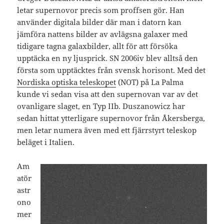
letar supernovor precis som proffsen gör. Han
använder digitala bilder där man i datorn kan
jämföra nattens bilder av avlägsna galaxer med
tidigare tagna galaxbilder, allt för att försöka
upptäcka en ny ljusprick. SN 2006iv blev alltså den
första som upptäcktes från svensk horisont. Med det
Nordiska optiska teleskopet
(NOT) på La Palma
kunde vi sedan visa att den supernovan var av det
ovanligare slaget, en Typ IIb. Duszanowicz har
sedan hittat ytterligare supernovor från Åkersberga,
men letar numera även med ett fjärrstyrt teleskop
beläget i Italien.
Am
atör
astr
ono
mer