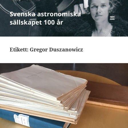
Svenska astronomiska
sällskapet 100 år
MENY
OCH
WIDGETS
Etikett:
Gregor Duszanowicz