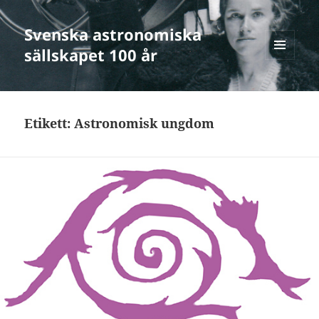
Svenska astronomiska
sällskapet 100 år
MENY
OCH
WIDGETS
Etikett:
Astronomisk ungdom