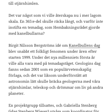
till stjärnhimlen.
Det var något som vi ville återskapa nu i mer lagom
skala. En 365:e-del skulle räcka långt, och varför inte
instifta en temadag, som Hembakningsrådet gjorde
med kanelbullarna?
Birgit Nilsson Bergströms idé om
Kanelbullens dag
blev snabbt ett folkligt fenomen under åren efter
starten 1999. Under det nya millenniets första år
ville alla vara med på temadagståget. Geologins dag
fanns sedan 2001 som en populärvetenskaplig
förlaga, och det var liksom underförstått att
astronomin lätt skulle bräcka geologerna med våra
stjärnhimlar, teleskop och drömmar om liv på andra
planeter.
En projektgrupp tillsattes, och Gabriella Stenberg
(idag Stenberg Wieser) utsågs som koordinator för