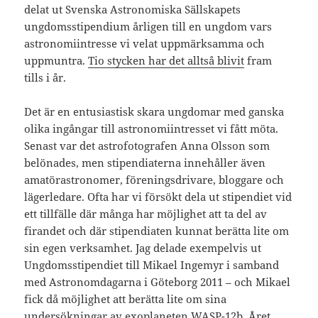
delat ut Svenska Astronomiska Sällskapets
ungdomsstipendium årligen till en ungdom vars
astronomiintresse vi velat uppmärksamma och
uppmuntra.
Tio stycken har det alltså blivit
fram
tills i år.
Det är en entusiastisk skara ungdomar med ganska
olika ingångar till astronomiintresset vi fått möta.
Senast var det astrofotografen Anna Olsson som
belönades, men stipendiaterna innehåller även
amatörastronomer, föreningsdrivare, bloggare och
lägerledare. Ofta har vi försökt dela ut stipendiet vid
ett tillfälle där många har möjlighet att ta del av
firandet och där stipendiaten kunnat berätta lite om
sin egen verksamhet. Jag delade exempelvis ut
Ungdomsstipendiet till Mikael Ingemyr i samband
med Astronomdagarna i Göteborg 2011 – och Mikael
fick då möjlighet att berätta lite om sina
undersökningar av exoplaneten WASP-12b. Året