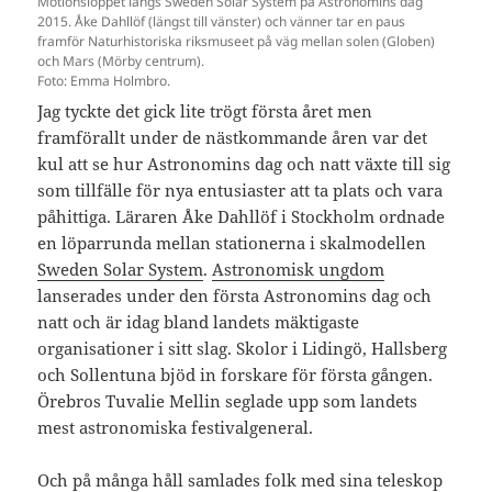
Motionsloppet längs Sweden Solar System på Astronomins dag
2015. Åke Dahllöf (längst till vänster) och vänner tar en paus
framför Naturhistoriska riksmuseet på väg mellan solen (Globen)
och Mars (Mörby centrum).
Foto: Emma Holmbro.
Jag tyckte det gick lite trögt första året men
framförallt under de nästkommande åren var det
kul att se hur Astronomins dag och natt växte till sig
som tillfälle för nya entusiaster att ta plats och vara
påhittiga. Läraren Åke Dahllöf i Stockholm ordnade
en löparrunda mellan stationerna i skalmodellen
Sweden Solar System
.
Astronomisk ungdom
lanserades under den första Astronomins dag och
natt och är idag bland landets mäktigaste
organisationer i sitt slag. Skolor i Lidingö, Hallsberg
och Sollentuna bjöd in forskare för första gången.
Örebros Tuvalie Mellin seglade upp som landets
mest astronomiska festivalgeneral.
Och på många håll samlades folk med sina teleskop