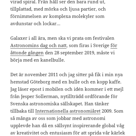
virad spiral. Från håll ser den bara rund ut,
tillplattad, med mörka och ljusa partier, och
förnimmelsen av komplexa molekyler som
avdunstar och lockar…
Galaxer i all ära, men ska vi prata om festivalen
Astronomins dag och natt
, som firas i Sverige
för
åttonde gången
den 28 september 2019, måste vi
börja med en kanelbulle.
Det är november 2011 och jag sitter på fik i min nya
hemstad Göteborg med en bulle och en kopp kaffe.
Jag läser epost i mobilen och idén kommer i ett mejl
från Jesper Sollerman, nytillträdd ordförande för
Svenska astronomiska sällskapet. Han tänker
tillbaka till
Internationella astronomiåret
2009. Som
så många av oss som jobbar med astronomi
upplevde han då en sällsynt inspirerande global våg
av kreativitet och entusiasm för att sprida vår kärlek