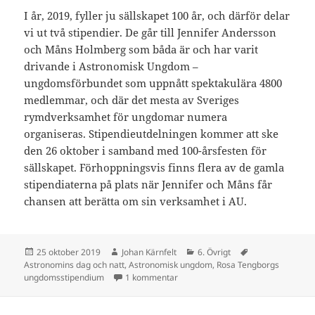
I år, 2019, fyller ju sällskapet 100 år, och därför delar
vi ut två stipendier. De går till Jennifer Andersson
och Måns Holmberg som båda är och har varit
drivande i Astronomisk Ungdom –
ungdomsförbundet som uppnått spektakulära 4800
medlemmar, och där det mesta av Sveriges
rymdverksamhet för ungdomar numera
organiseras. Stipendieutdelningen kommer att ske
den 26 oktober i samband med 100-årsfesten för
sällskapet. Förhoppningsvis finns flera av de gamla
stipendiaterna på plats när Jennifer och Måns får
chansen att berätta om sin verksamhet i AU.
Postat
Författare
Kategorier
Taggar
25 oktober 2019
Johan Kärnfelt
6. Övrigt
Astronomins dag och natt
,
Astronomisk ungdom
,
Rosa Tengborgs
till #81: Sällskapets ungdomsstipe
ungdomsstipendium
1 kommentar