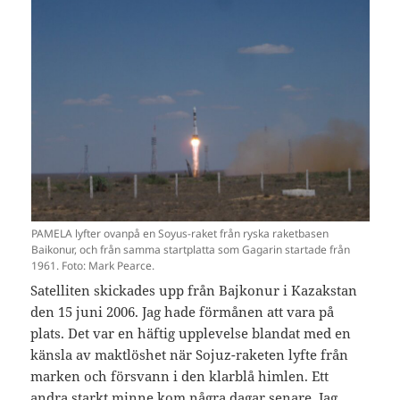
PAMELA lyfter ovanpå en Soyus-raket från ryska raketbasen
Baikonur, och från samma startplatta som Gagarin startade från
1961. Foto: Mark Pearce.
Satelliten skickades upp från Bajkonur i Kazakstan
den 15 juni 2006. Jag hade förmånen att vara på
plats. Det var en häftig upplevelse blandat med en
känsla av maktlöshet när Sojuz-raketen lyfte från
marken och försvann i den klarblå himlen. Ett
andra starkt minne kom några dagar senare. Jag