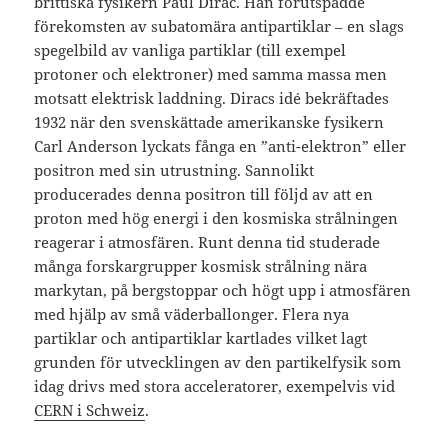
brittiska fysikern Paul Dirac. Han förutspådde
förekomsten av subatomära antipartiklar – en slags
spegelbild av vanliga partiklar (till exempel
protoner och elektroner) med samma massa men
motsatt elektrisk laddning. Diracs idé bekräftades
1932 när den svenskättade amerikanske fysikern
Carl Anderson lyckats fånga en ”anti-elektron” eller
positron med sin utrustning. Sannolikt
producerades denna positron till följd av att en
proton med hög energi i den kosmiska strålningen
reagerar i atmosfären. Runt denna tid studerade
många forskargrupper kosmisk strålning nära
markytan, på bergstoppar och högt upp i atmosfären
med hjälp av små väderballonger. Flera nya
partiklar och antipartiklar kartlades vilket lagt
grunden för utvecklingen av den partikelfysik som
idag drivs med stora acceleratorer, exempelvis vid
CERN i Schweiz
.