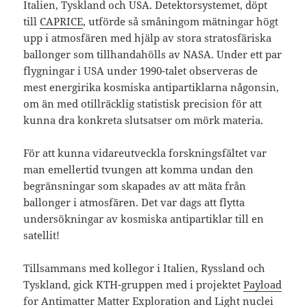
Italien, Tyskland och USA. Detektorsystemet, döpt
till
CAPRICE
, utförde så småningom mätningar högt
upp i atmosfären med hjälp av stora stratosfäriska
ballonger som tillhandahölls av NASA. Under ett par
flygningar i USA under 1990-talet observeras de
mest energirika kosmiska antipartiklarna någonsin,
om än med otillräcklig statistisk precision för att
kunna dra konkreta slutsatser om mörk materia.
För att kunna vidareutveckla forskningsfältet var
man emellertid tvungen att komma undan den
begränsningar som skapades av att mäta från
ballonger i atmosfären. Det var dags att flytta
undersökningar av kosmiska antipartiklar till en
satellit!
Tillsammans med kollegor i Italien, Ryssland och
Tyskland, gick KTH-gruppen med i projektet
Payload
for Antimatter Matter Exploration and Light nuclei