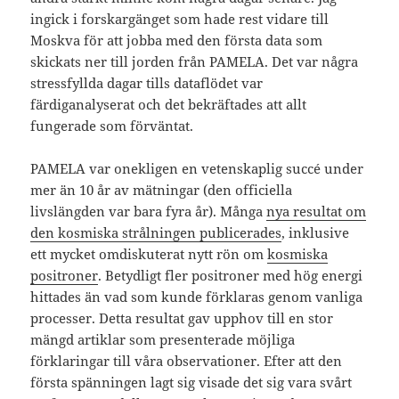
ingick i forskargänget som hade rest vidare till
Moskva för att jobba med den första data som
skickats ner till jorden från PAMELA. Det var några
stressfyllda dagar tills dataflödet var
färdiganalyserat och det bekräftades att allt
fungerade som förväntat.
PAMELA var onekligen en vetenskaplig succé under
mer än 10 år av mätningar (den officiella
livslängden var bara fyra år). Många
nya resultat om
den kosmiska strålningen publicerades
, inklusive
ett mycket omdiskuterat nytt rön om
kosmiska
positroner
. Betydligt fler positroner med hög energi
hittades än vad som kunde förklaras genom vanliga
processer. Detta resultat gav upphov till en stor
mängd artiklar som presenterade möjliga
förklaringar till våra observationer. Efter att den
första spänningen lagt sig visade det sig vara svårt