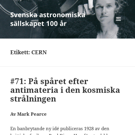
Svenska astronomiska
sällskapet 100 år
MENY
OCH
WIDGETS
Etikett:
CERN
#71: På spåret efter
antimateria i den kosmiska
strålningen
Av Mark Pearce
En banbrytande ny idé publiceras 1928 av den