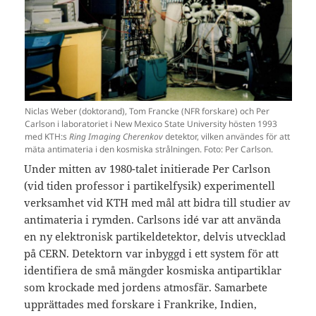
Niclas Weber (doktorand), Tom Francke (NFR forskare) och Per
Carlson i laboratoriet i New Mexico State University hösten 1993
med KTH:s
Ring Imaging Cherenkov
detektor, vilken användes för att
mäta antimateria i den kosmiska strålningen. Foto: Per Carlson.
Under mitten av 1980-talet initierade Per Carlson
(vid tiden professor i partikelfysik) experimentell
verksamhet vid KTH med mål att bidra till studier av
antimateria i rymden. Carlsons idé var att använda
en ny elektronisk partikeldetektor, delvis utvecklad
på CERN. Detektorn var inbyggd i ett system för att
identifiera de små mängder kosmiska antipartiklar
som krockade med jordens atmosfär. Samarbete
upprättades med forskare i Frankrike, Indien,