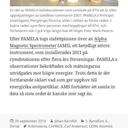
En del av PAMELA-kollaborationen som samlade på KTH ett år efter
uppskjutningen av satelliten sommaren 2007. PAMELA:s Principal
Investigator, Peirgiorgio Picozza, sitter i mitten av första raden. I
bakre raden syns flera personer med kopplingar till KTH, och
författaren står i grå tröja längst bak till höger. Foto: Mark Pearce.
Efter PAMELA togs stafettpinnen över av
Alpha
Magnetic Spectrometer
(AMS), ett betydligt större
instrument, som installerades 2011 på
rymdstationen efter flera års förseningar. PAMELA:s
observationer bekräftades och mätningarna
utvidgades mot högre energier. Trots detta är det
fortfarande oklart vad som ger upphov till
energirika antipartiklar. AMS fortsätter att samla in
data så sista ordet är kanske inte sagt än.
Postat
Författare
Kategorier
20 september 2019
Johan Kärnfelt
5. Rymdfart
,
6.
Taggar
Övrigt
Antimateria
,
CAPRICE
,
Carl Anderson
,
CERN
,
Kosmisk