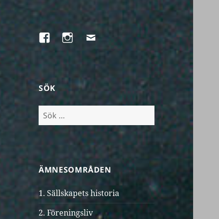
Facebook
Instagram
E-
post
SÖK
Sök
efter:
ÄMNESOMRÅDEN
1. Sällskapets historia
2. Föreningsliv