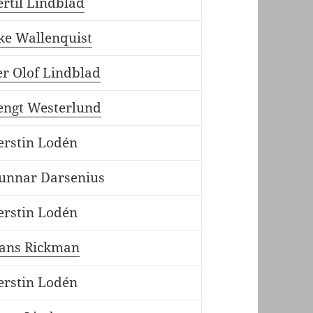
ertil Lindblad
ke Wallenquist
er Olof Lindblad
engt Westerlund
erstin Lodén
unnar Darsenius
erstin Lodén
ans Rickman
erstin Lodén