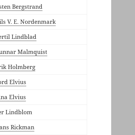
sten Bergstrand
ils V. E. Nordenmark
ertil Lindblad
unnar Malmquist
rik Holmberg
ord Elvius
ina Elvius
er Lindblom
ans Rickman