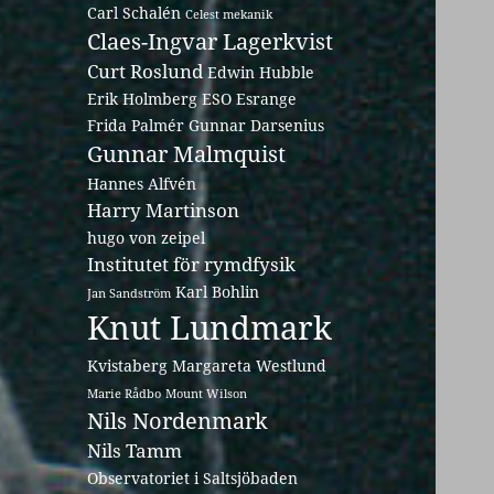
Carl Schalén
Celest mekanik
Claes-Ingvar Lagerkvist
Curt Roslund
Edwin Hubble
Erik Holmberg
ESO
Esrange
Frida Palmér
Gunnar Darsenius
Gunnar Malmquist
Hannes Alfvén
Harry Martinson
hugo von zeipel
Institutet för rymdfysik
Karl Bohlin
Jan Sandström
Knut Lundmark
Kvistaberg
Margareta Westlund
Marie Rådbo
Mount Wilson
Nils Nordenmark
Nils Tamm
Observatoriet i Saltsjöbaden