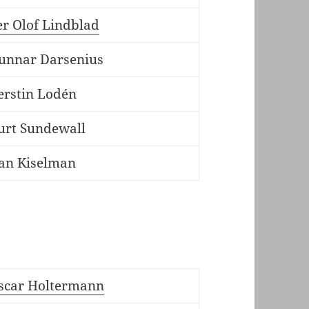
er Olof Lindblad
unnar Darsenius
erstin Lodén
urt Sundewall
an Kiselman
scar Holtermann