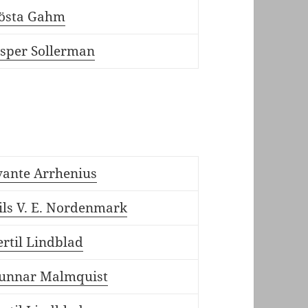
östa Gahm
esper Sollerman
vante Arrhenius
ils V. E. Nordenmark
ertil Lindblad
unnar Malmquist