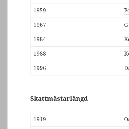
1959
P
1967
G
1984
K
1988
K
1996
D
Skattmästarlängd
1919
O