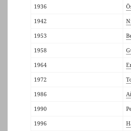
1936
Ö
1942
N
1953
B
1958
G
1964
E
1972
T
1986
A
1990
P
1996
H