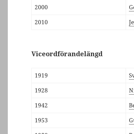
2000
G
2010
J
Viceordförandelängd
1919
S
1928
N
1942
B
1953
G