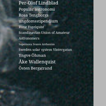
Per-Olof Lindblad
Populär astronomi
Rosa Tengborgs
ungdomsstipendium
Rune Fogelquist
Scandinavian Union of Amateur
Astronomers
Supernova
Svante Arrhenius
Sweden solar system
Vintergatan
Yngve Öhman
Åke Wallenquist
Östen Bergstrand