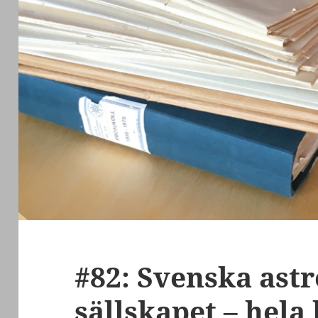
#82: Svenska ast
sällskapet – hela 