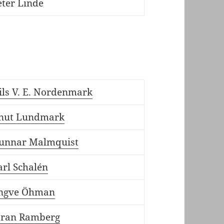
eter Linde
ils V. E. Nordenmark
nut Lundmark
unnar Malmquist
arl Schalén
ngve Öhman
öran Ramberg