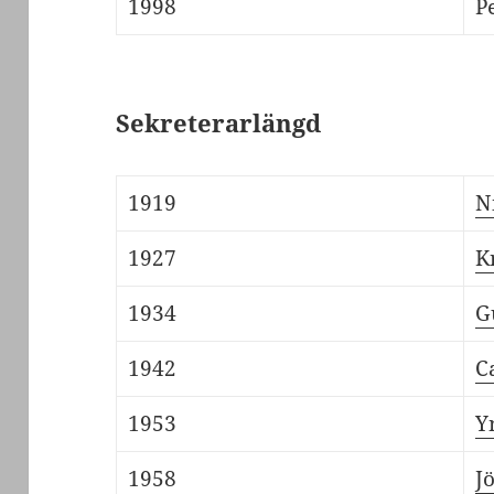
1998
P
Sekreterarlängd
1919
N
1927
K
1934
G
1942
C
1953
Y
1958
J